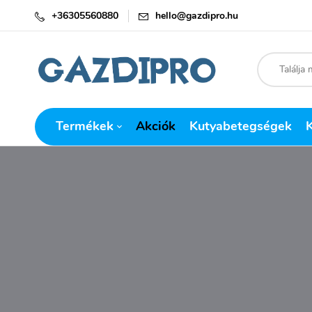
+36305560880
hello@gazdipro.hu
Termékek
Akciók
Kutyabetegségek