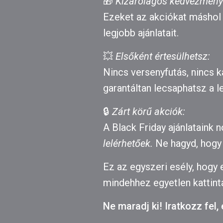
🎁
Kizárólagos kedvezmény
Ezeket az akciókat máshol 
legjobb ajánlatait.
💥
Elsőként értesülhetsz:
Nincs versenyfutás, nincs 
garantáltan lecsaphatsz a l
🔒
Zárt körű akciók:
A Black Friday ajánlataink
lelérhetőek.
Ne hagyd, hogy 
Ez az egyszeri esély, hogy
mindehhez egyetlen kattintá
Ne maradj ki! Iratkozz fel,