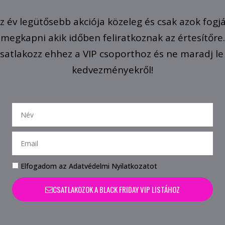
z év legütősebb akciója közeleg és csak azok fogj
megkapni akik időben feliratkoznak az értesítőre.
satlakozz ehhez a VIP csoporthoz és ne maradj le
kedvezményekről!
Elfogadom az Adatvédelmi Nyilatkozatot
CSATLAKOZOK A BLACK FRIDAY VIP LISTÁHOZ