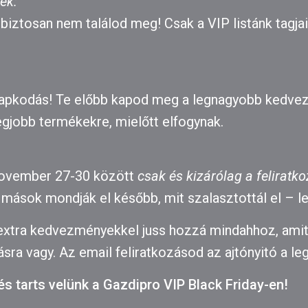
ek:
biztosan nem találod meg! Csak a VIP listánk tagjai
kapkodás! Te előbb kapod meg a legnagyobb kedvez
egjobb termékekre, mielőtt elfogynak.
 november 27-30 között
csak és kizárólag a felirat
mások mondják el később, mit szalasztottál el – leg
 extra kedvezményekkel juss hozzá mindahhoz, amit
sra vagy. Az email feliratkozásod az ajtónyitó a leg
 és tarts velünk a Gazdipro VIP Black Friday-en!