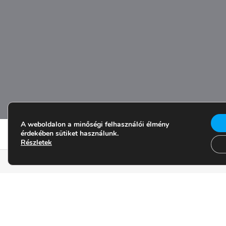
A weboldalon a minőségi felhasználói élmény
érdekében sütiket használunk.
Részletek
Információ
Általános szer
Ha kérdésed van írj nekünk!