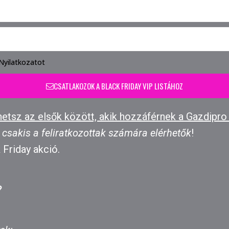
Nyilatkozatot
CSATLAKOZOK A BLACK FRIDAY VIP LISTÁHOZ
hetsz az elsők között, akik hozzáférnek a Gazdipr
csakis a feliratkozottak számára elérhetők
!
 Friday akció.
?