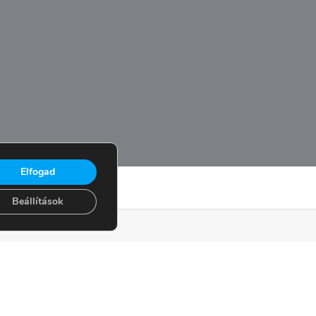
Elfogad
Beállítások
k
Közösség
ződési feltételek
Magazin