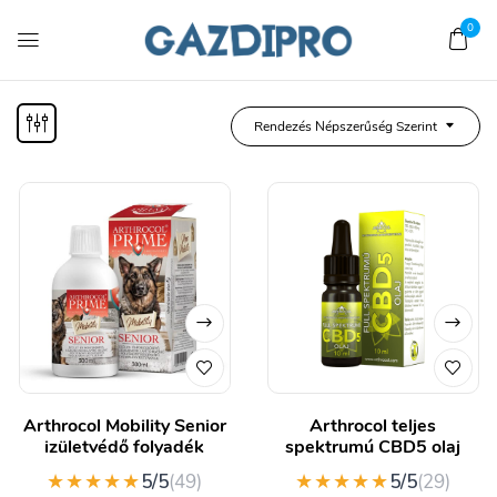
0
Rendezés Népszerűség Szerint
Arthrocol Mobility Senior
Arthrocol teljes
izületvédő folyadék
spektrumú CBD5 olaj
★★★★★
★★★★★
5/5
(49)
5/5
(29)