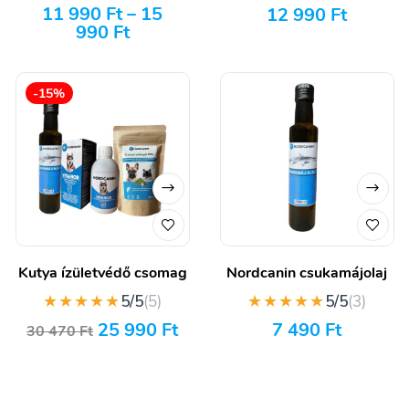
11 990
Ft
–
15
12 990
Ft
990
Ft
-15%
Kutya ízületvédő csomag
Nordcanin csukamájolaj
★★★★★
★★★★★
5/5
(5)
5/5
(3)
25 990
Ft
7 490
Ft
30 470
Ft