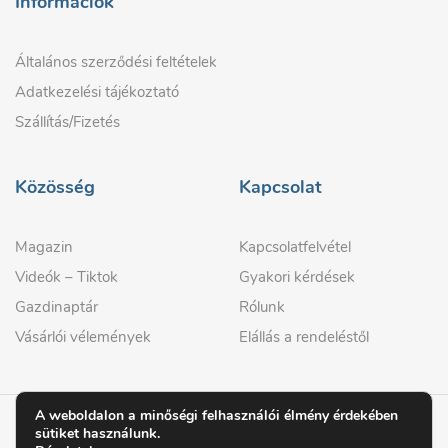
Információk
Általános szerződési feltételek
Adatkezelési tájékoztató
Szállítás/Fizetés
Közösség
Kapcsolat
Magazin
Kapcsolatfelvétel
Videók – Tiktok
Gyakori kérdések
Gazdinaptár
Rólunk
Vásárlói vélemények
Elállás a rendeléstől
A weboldalon a minőségi felhasználói élmény érdekében
sütiket használunk.
© 2026 GAZDIPRO