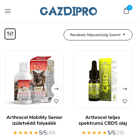
0
Rendezés Népszerűség Szerint
Arthrocol Mobility Senior
Arthrocol teljes
izületvédő folyadék
spektrumú CBD5 olaj
★★★★★
★★★★★
5/5
(49)
5/5
(29)