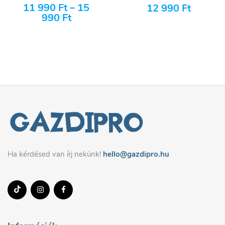
11 990
Ft
–
15
12 990
Ft
990
Ft
Ha kérdésed van írj nekünk!
hello@gazdipro.hu