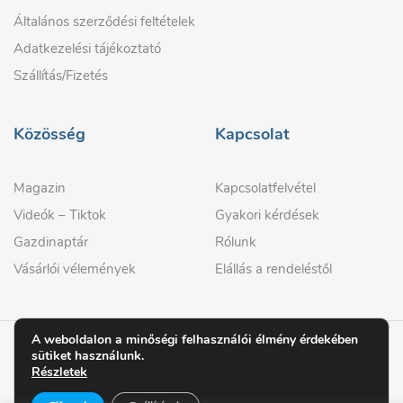
Általános szerződési feltételek
Adatkezelési tájékoztató
Szállítás/Fizetés
Közösség
Kapcsolat
Magazin
Kapcsolatfelvétel
Videók – Tiktok
Gyakori kérdések
Gazdinaptár
Rólunk
Vásárlói vélemények
Elállás a rendeléstől
A weboldalon a minőségi felhasználói élmény érdekében
sütiket használunk.
© 2026 GAZDIPRO
Részletek