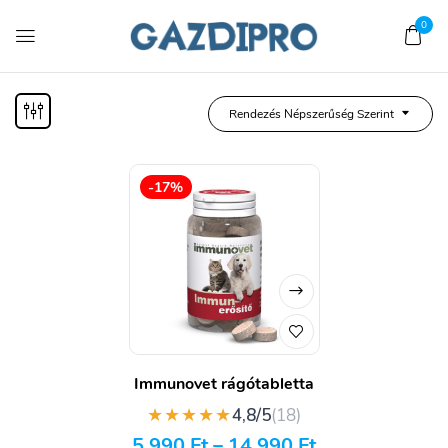
0
Rendezés Népszerűség Szerint
-17%
Immunovet rágótabletta
★★★★★
4,8/5
(18)
5 990
Ft
–
14 990
Ft