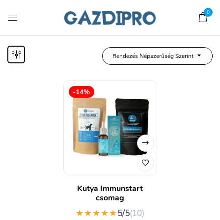
0
Rendezés Népszerűség Szerint
-14%
Kutya Immunstart
csomag
★★★★★
5/5
(10)