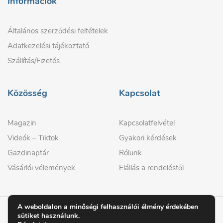
Információk
Általános szerződési feltételek
Adatkezelési tájékoztató
Szállítás/Fizetés
Közösség
Kapcsolat
Magazin
Kapcsolatfelvétel
Videók – Tiktok
Gyakori kérdések
Gazdinaptár
Rólunk
Vásárlói vélemények
Elállás a rendeléstől
A weboldalon a minőségi felhasználói élmény érdekében
sütiket használunk.
© 2026 GAZDIPRO