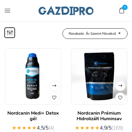
0
Rendezés: Ár Szerint Növekvő
Nordcanin Medi+ Detox
Nordcanin Prémium
gél
Hidrolizált Huminsav
★★★★★
★★★★★
4,5/5
(4)
4,9/5
(169)