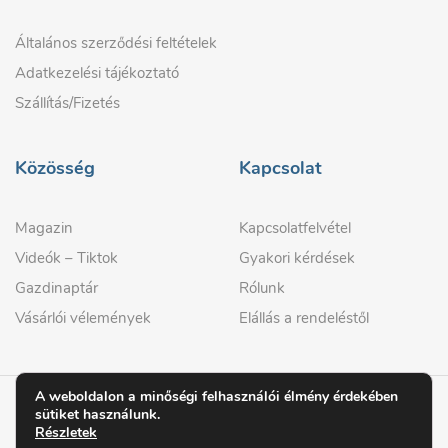
Általános szerződési feltételek
Adatkezelési tájékoztató
Szállítás/Fizetés
Közösség
Kapcsolat
Magazin
Kapcsolatfelvétel
Videók – Tiktok
Gyakori kérdések
Gazdinaptár
Rólunk
Vásárlói vélemények
Elállás a rendeléstől
A weboldalon a minőségi felhasználói élmény érdekében
sütiket használunk.
© 2026 GAZDIPRO
Részletek