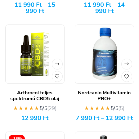
11 990
Ft
–
15
11 990
Ft
–
14
990
Ft
990
Ft
Arthrocol teljes
Nordcanin Multivitamin
spektrumú CBD5 olaj
PRO+
★★★★★
★★★★★
5/5
(29)
5/5
(5)
12 990
Ft
7 990
Ft
–
12 990
Ft
-15%