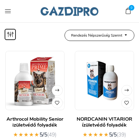
0
Rendezés Népszerűség Szerint
Arthrocol Mobility Senior
NORDCANIN VITARIOR
izületvédő folyadék
ízületvédő folyadék
★★★★★
★★★★★
5/5
(49)
5/5
(39)