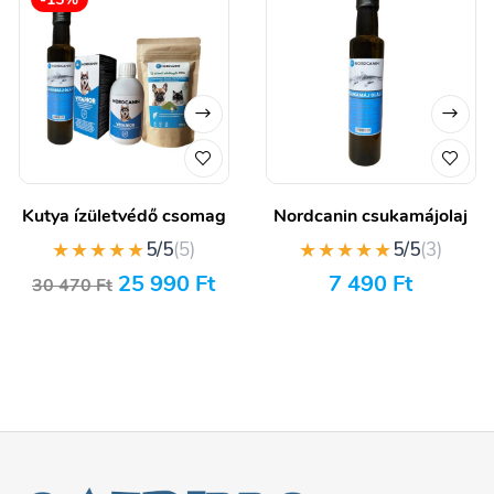
Kutya ízületvédő csomag
Nordcanin csukamájolaj
★★★★★
★★★★★
5/5
(5)
5/5
(3)
25 990
Ft
7 490
Ft
30 470
Ft