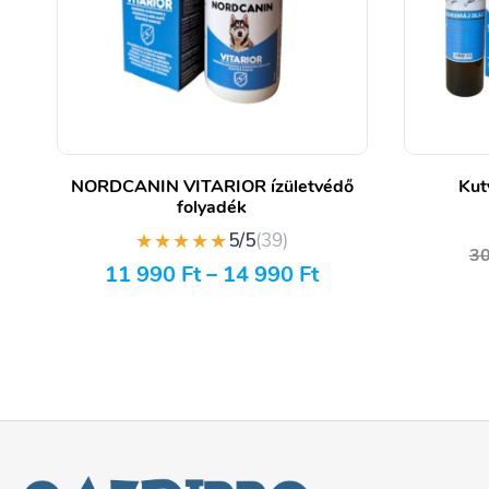
NORDCANIN VITARIOR ízületvédő
Kut
folyadék
★★★★★
5/5
(39)
3
11 990
Ft
–
14 990
Ft