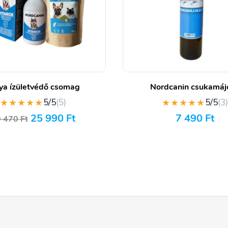
ya ízületvédő csomag
Nordcanin csukamájo
★★★★★
★★★★★
5/5
(5)
5/5
(3
25 990
Ft
7 490
Ft
0 470
Ft