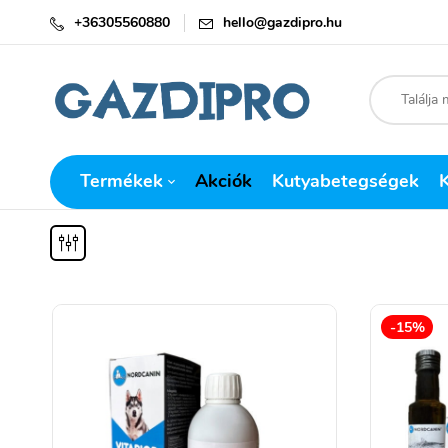
+36305560880
hello@gazdipro.hu
Termékek
Akciók
Kutyabetegségek
-15%