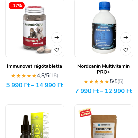
-17%
Immunovet rágótabletta
Nordcanin Multivitamin
PRO+
★★★★★
4,8/5
(18)
★★★★★
5/5
(5)
5 990
Ft
–
14 990
Ft
7 990
Ft
–
12 990
Ft