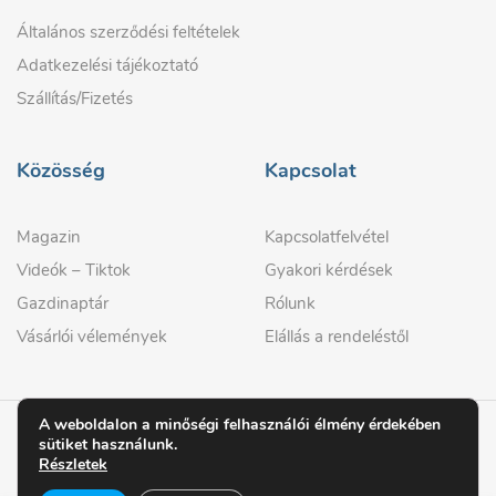
Általános szerződési feltételek
Adatkezelési tájékoztató
Szállítás/Fizetés
Közösség
Kapcsolat
Magazin
Kapcsolatfelvétel
Videók – Tiktok
Gyakori kérdések
Gazdinaptár
Rólunk
Vásárlói vélemények
Elállás a rendeléstől
A weboldalon a minőségi felhasználói élmény érdekében
sütiket használunk.
© 2026 GAZDIPRO
Részletek