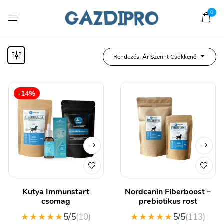
0
Rendezés: Ár Szerint Csökkenő
-14%
Kutya Immunstart
Nordcanin Fiberboost –
csomag
prebiotikus rost
★★★★★
★★★★★
5/5
(10)
5/5
(113)