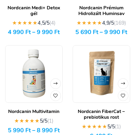
Nordcanin Medi+ Detox
Nordcanin Prémium
gél
Hidrolizált Huminsav
★★★★★
★★★★★
4,5/5
(4)
4,9/5
(169)
4 990
Ft
–
9 990
Ft
5 690
Ft
–
9 990
Ft
Nordcanin Multivitamin
Nordcanin FiberCat –
prebiotikus rost
★★★★★
5/5
(1)
★★★★★
5/5
(1)
5 990
Ft
–
8 990
Ft