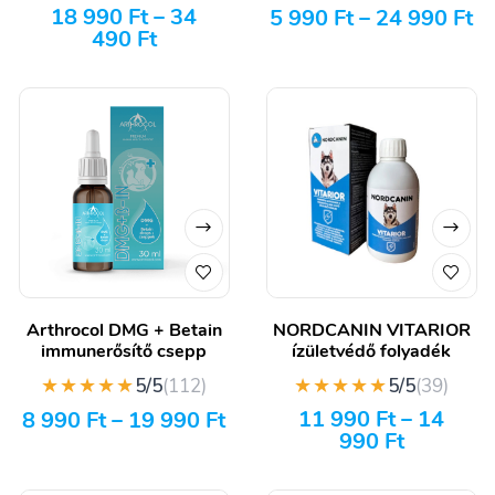
18 990
Ft
–
34
5 990
Ft
–
24 990
Ft
490
Ft
Arthrocol DMG + Betain
NORDCANIN VITARIOR
immunerősítő csepp
ízületvédő folyadék
★★★★★
★★★★★
5/5
(112)
5/5
(39)
11 990
Ft
–
14
8 990
Ft
–
19 990
Ft
990
Ft