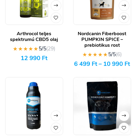
Arthrocol teljes
Nordcanin Fiberboost
spektrumú CBD5 olaj
PUMPKIN SPICE –
prebiotikus rost
★★★★★
5/5
(29)
★★★★★
5/5
(6)
12 990
Ft
6 499
Ft
–
10 990
Ft