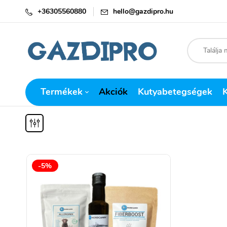
+36305560880
hello@gazdipro.hu
Termékek
Akciók
Kutyabetegségek
-5%