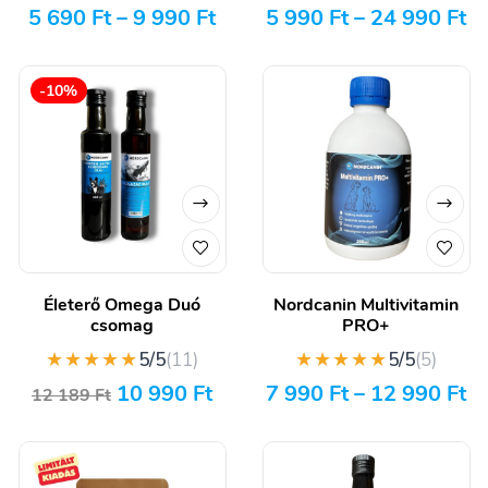
5 690
Ft
–
9 990
Ft
5 990
Ft
–
24 990
Ft
-10%
Életerő Omega Duó
Nordcanin Multivitamin
csomag
PRO+
★★★★★
★★★★★
5/5
(11)
5/5
(5)
10 990
Ft
7 990
Ft
–
12 990
Ft
12 189
Ft