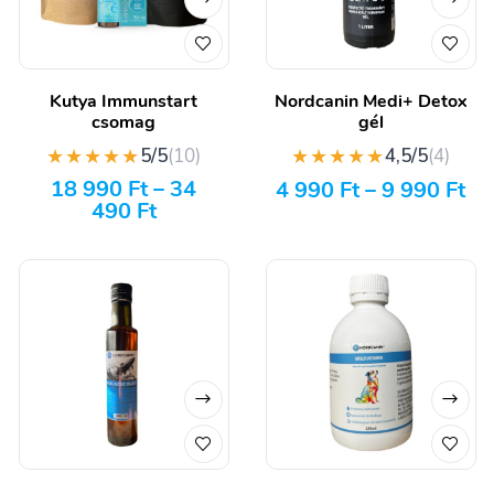
Kutya Immunstart
Nordcanin Medi+ Detox
csomag
gél
★★★★★
★★★★★
5/5
(10)
4,5/5
(4)
18 990
Ft
–
34
4 990
Ft
–
9 990
Ft
490
Ft