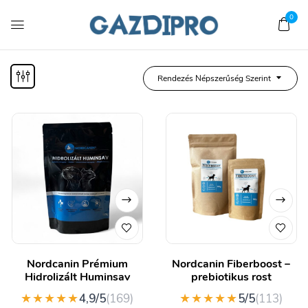
0
Rendezés Népszerűség Szerint
Nordcanin Prémium
Nordcanin Fiberboost –
Hidrolizált Huminsav
prebiotikus rost
★★★★★
★★★★★
4,9/5
(169)
5/5
(113)