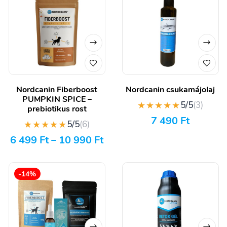
Nordcanin Fiberboost
Nordcanin csukamájolaj
PUMPKIN SPICE –
★★★★★
5/5
(3)
prebiotikus rost
7 490
Ft
★★★★★
5/5
(6)
6 499
Ft
–
10 990
Ft
-14%