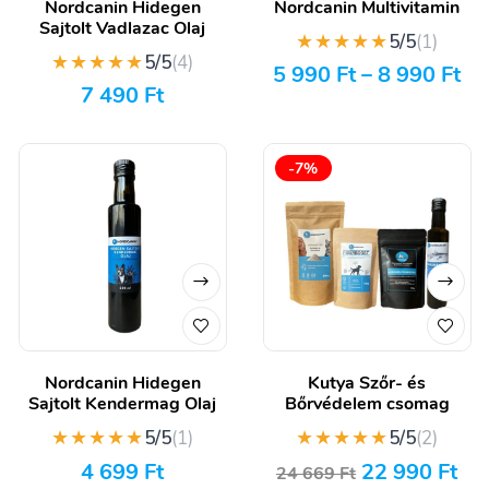
Nordcanin Hidegen
Nordcanin Multivitamin
Sajtolt Vadlazac Olaj
★★★★★
5/5
(1)
★★★★★
5/5
(4)
5 990
Ft
–
8 990
Ft
7 490
Ft
-7%
Nordcanin Hidegen
Kutya Szőr- és
Sajtolt Kendermag Olaj
Bőrvédelem csomag
★★★★★
★★★★★
5/5
(1)
5/5
(2)
4 699
Ft
22 990
Ft
24 669
Ft