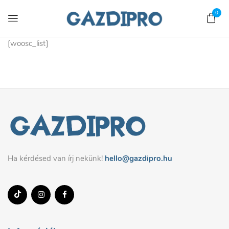
0
[woosc_list]
Ha kérdésed van írj nekünk!
hello@gazdipro.hu