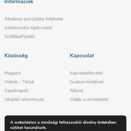
Információk
Általános szerződési feltételek
Adatkezelési tájékoztató
Szállítás/Fizetés
Közösség
Kapcsolat
Magazin
Kapcsolatfelvétel
Videók – Tiktok
Gyakori kérdések
Gazdinaptár
Rólunk
Vásárlói vélemények
Elállás a rendeléstől
A weboldalon a minőségi felhasználói élmény érdekében
sütiket használunk.
© 2026 GAZDIPRO