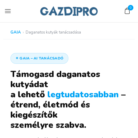
0
GAIA
›
Daganatos kutyák tanácsadása
✦ GAIA – AI TANÁCSADÓ
Támogasd daganatos
kutyádat
a lehető
legtudatosabban
–
étrend, életmód és
kiegészítők
személyre szabva.