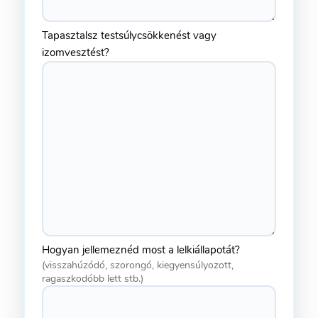
Tapasztalsz testsúlycsökkenést vagy
izomvesztést?
Hogyan jellemeznéd most a lelkiállapotát?
(visszahúzódó, szorongó, kiegyensúlyozott,
ragaszkodóbb lett stb.)