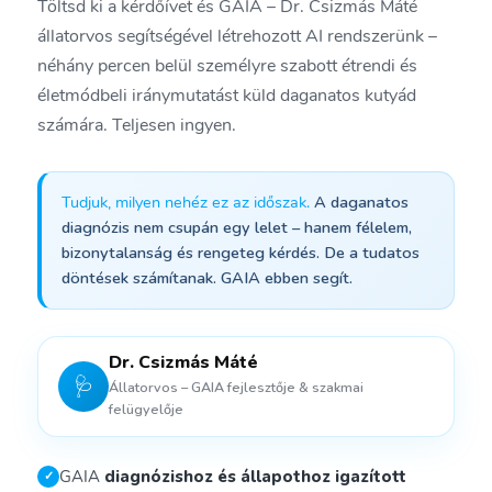
Töltsd ki a kérdőívet és GAIA – Dr. Csizmás Máté
állatorvos segítségével létrehozott AI rendszerünk –
néhány percen belül személyre szabott étrendi és
életmódbeli iránymutatást küld daganatos kutyád
számára. Teljesen ingyen.
Tudjuk, milyen nehéz ez az időszak.
A daganatos
diagnózis nem csupán egy lelet – hanem félelem,
bizonytalanság és rengeteg kérdés. De a tudatos
döntések számítanak. GAIA ebben segít.
Dr. Csizmás Máté
🩺
Állatorvos – GAIA fejlesztője & szakmai
felügyelője
GAIA
diagnózishoz és állapothoz igazított
✓