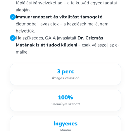
táplálási irányelveket ad – a te kutyád egyedi adatai
alapján.
Immunrendszert és vitalitást támogató
✓
életmódbeli javaslatok – a kezelések mellé, nem
helyettük.
Ha szükséges, GAIA javaslatait
Dr. Csizmás
✓
Máténak is át tudod küldeni
– csak válaszolj az e-
mailre.
3 perc
Átlagos válaszidő
100%
Személyre szabott
Ingyenes
Mindig