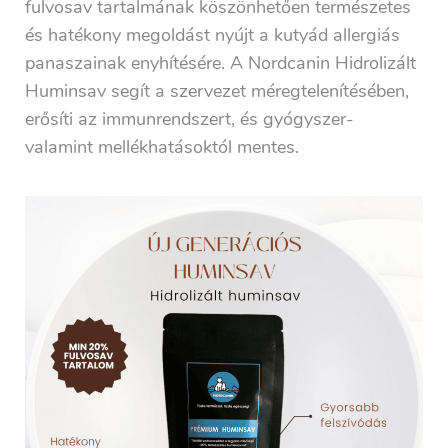
fulvosav tartalmának köszönhetően természetes
és hatékony megoldást nyújt a kutyád allergiás
panaszainak enyhítésére. A Nordcanin Hidrolizált
Huminsav segít a szervezet méregtelenítésében,
erősíti az immunrendszert, és gyógyszer-
valamint mellékhatásoktól mentes.