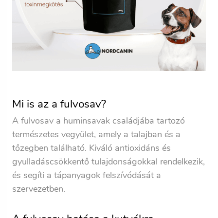
Mi is az a fulvosav?
A fulvosav a huminsavak családjába tartozó
természetes vegyület, amely a talajban és a
tőzegben található. Kiváló antioxidáns és
gyulladáscsökkentő tulajdonságokkal rendelkezik,
és segíti a tápanyagok felszívódását a
szervezetben.