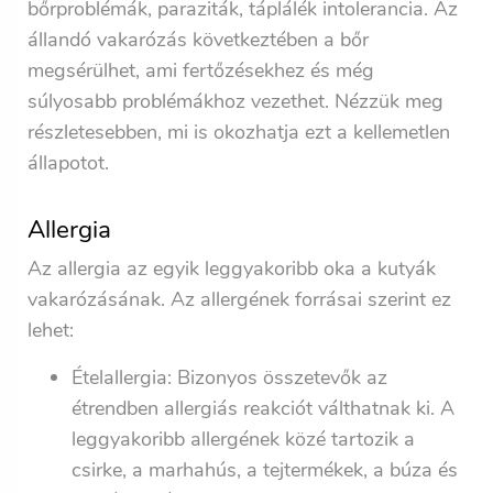
bőrproblémák, paraziták, táplálék intolerancia. Az
állandó vakarózás következtében a bőr
megsérülhet, ami fertőzésekhez és még
súlyosabb problémákhoz vezethet. Nézzük meg
részletesebben, mi is okozhatja ezt a kellemetlen
állapotot.
Allergia
Az allergia az egyik leggyakoribb oka a kutyák
vakarózásának. Az allergének forrásai szerint ez
lehet:
Ételallergia:
Bizonyos összetevők az
étrendben allergiás reakciót válthatnak ki. A
leggyakoribb allergének közé tartozik a
csirke, a marhahús, a tejtermékek, a búza és