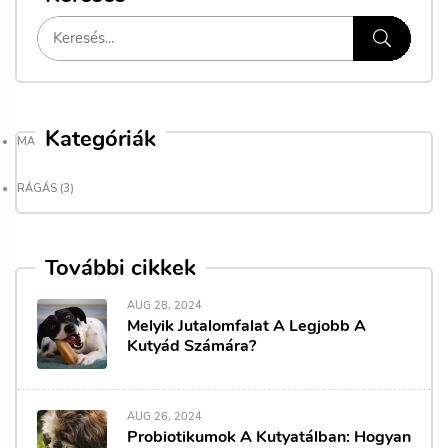
Kategóriák
MAGAZIN
(9)
RÁGÁS
(3)
További cikkek
AUG 28, 2024
Melyik Jutalomfalat A Legjobb A
Kutyád Számára?
AUG 26, 2024
Probiotikumok A Kutyatálban: Hogyan