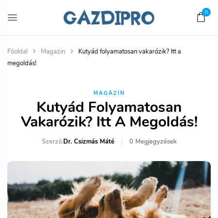
0
Főoldal
Magazin
Kutyád folyamatosan vakarózik? Itt a
megoldás!
MAGAZIN
Kutyád Folyamatosan
Vakarózik? Itt A Megoldás!
Szerző:
Dr. Csizmás Máté
0
Megjegyzések