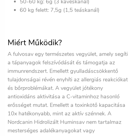
50-60 kg:
6g
(3 kávéskanál)
60 kg felett:
7,5g
(1,5 teáskanál)
Miért Működik?
A fulvosav egy természetes vegyület, amely segíti
a tápanyagok felszívódását és támogatja az
immunrendszert. Emellett gyulladáscsökkentő
tulajdonságai révén enyhíti az allergiás reakciókat
és bőrproblémákat.
A vegyület jótékony
antioxidáns aktivitása a C-vitaminhoz hasonló
erősséget mutat. Emellett a toxinkötő kapacitása
10x hatékonyabb, mint az aktív szénnek. A
Nordcanin Hidrolizált Huminsav nem tartalmaz
mesterséges adalékanyagokat vagy