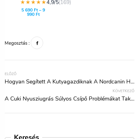
★★★★★
4,9/5
(169)
5 690
Ft
–
9
990
Ft
Megosztás :
ELŐZŐ
Hogyan Segített A Kutyagazdiknak A Nordcanin Hidrolizált Huminsav Pollen- És Környezeti Allergiánál?
KÖVETKEZŐ
A Cuki Nyusziugrás Súlyos Csípő Problémákat Takarhat!
Keresés