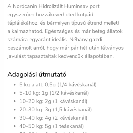
A Nordcanin Hidrolizált Huminsav port
egyszerűen hozzákeverheted kutyád
táplálékához, és bármilyen típusú étrend mellett
alkalmazhatod. Egészséges és már beteg állatok
számára egyaránt ideális. Néhány gazdi
beszámolt arról, hogy már pár hét után látványos
javulást tapasztaltak kedvencük állapotában.
Adagolási útmutató
5 kg alatt:
0,5g
(1/4 kávéskanál)
5-10 kg:
1g
(1/2 kávéskanál)
10-20 kg:
2g
(1 kávéskanál)
20-30 kg:
3g
(1,5 kávéskanál)
30-40 kg:
4g
(2 kávéskanál)
40-50 kg:
5g
(1 teáskanál)