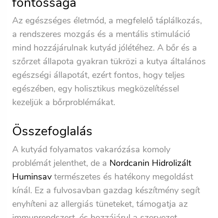
fontossága
Az egészséges életmód, a megfelelő táplálkozás,
a rendszeres mozgás és a mentális stimuláció
mind hozzájárulnak kutyád jólétéhez. A bőr és a
szőrzet állapota gyakran tükrözi a kutya általános
egészségi állapotát, ezért fontos, hogy teljes
egészében, egy holisztikus megközelítéssel
kezeljük a bőrproblémákat.
Összefoglalás
A kutyád folyamatos vakarózása komoly
problémát jelenthet, de a
Nordcanin Hidrolizált
Huminsav
természetes és hatékony megoldást
kínál. Ez a fulvosavban gazdag készítmény segít
enyhíteni az allergiás tüneteket, támogatja az
immunrendszert, és hozzájárul a szervezet