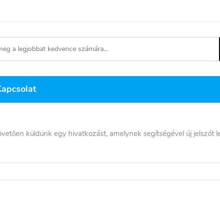
Kapcsolat
övetően küldünk egy hivatkozást, amelynek segítségével új jelszót le