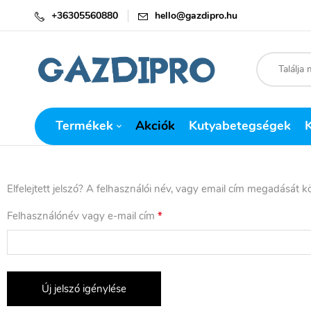
+36305560880
hello@gazdipro.hu
Termékek
Akciók
Kutyabetegségek
Elfelejtett jelszó? A felhasználói név, vagy email cím megadását k
Felhasználónév vagy e-mail cím
*
Új jelszó igénylése