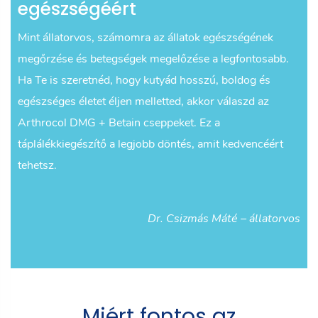
egészségéért
Mint állatorvos, számomra az állatok egészségének
megőrzése és betegségek megelőzése a legfontosabb.
Ha Te is szeretnéd, hogy kutyád hosszú, boldog és
egészséges életet éljen melletted, akkor válaszd az
Arthrocol DMG + Betain cseppeket. Ez a
táplálékkiegészítő a legjobb döntés, amit kedvencéért
tehetsz.
Dr. Csizmás Máté – állatorvos
Miért fontos az