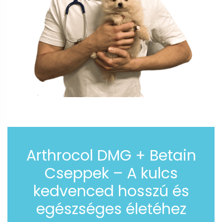
Arthrocol DMG + Betain
Cseppek – A kulcs
kedvenced hosszú és
egészséges életéhez