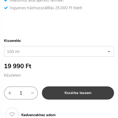
Állatorvos által ajánlott termék!
Ingyenes házhozszállítás 25.000 Ft felett
Kiszerelés
19 990
Ft
Készleten
Kosárba teszem
Kedvencekhez adom