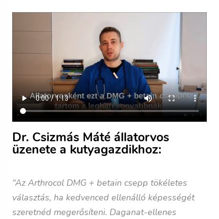
Dr. Csizmás Máté állatorvos
üzenete a kutyagazdikhoz:
“Az Arthrocol DMG + betain csepp tökéletes
választás, ha kedvenced ellenálló képességét
szeretnéd megerősíteni. Daganat-ellenes