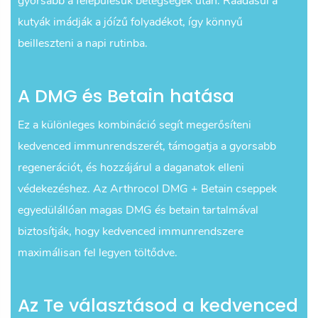
gyorsabb a felépülésük betegségek után. Ráadásul a
kutyák imádják a jóízű folyadékot, így könnyű
beilleszteni a napi rutinba.
A DMG és Betain hatása
Ez a különleges kombináció segít megerősíteni
kedvenced immunrendszerét, támogatja a gyorsabb
regenerációt, és hozzájárul a daganatok elleni
védekezéshez. Az Arthrocol DMG + Betain cseppek
egyedülállóan magas DMG és betain tartalmával
biztosítják, hogy kedvenced immunrendszere
maximálisan fel legyen töltődve.
Az Te választásod a kedvenced