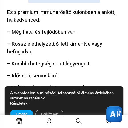
Ez a prémium immunerősítő különösen ajánlott,
ha kedvenced:
– Még fiatal és fejlődőben van.
– Rossz élethelyzetből lett kimentve vagy
befogadva.
– Korábbi betegség miatt legyengült.
– Idősebb, senior korú.
– Krónikus betegségben szenved.
A weboldalon a minőségi felhasználói élmény érdekében
sütiket használunk.
– Vagy egyszerűen csak szeretnéd felerősíteni a
Részletek
szervezetét a betegségekkel szemben.
AI
Elfogad
Beállítások