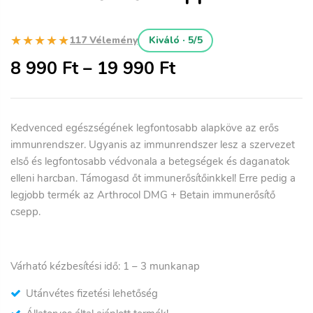
★★★★★
117 Vélemény
Kiváló · 5/5
8 990
Ft
–
19 990
Ft
Kedvenced egészségének legfontosabb alapköve az erős
immunrendszer. Ugyanis az immunrendszer lesz a szervezet
első és legfontosabb védvonala a betegségek és daganatok
elleni harcban. Támogasd őt immunerősítőinkkel! Erre pedig a
legjobb termék az Arthrocol DMG + Betain immunerősítő
csepp.
Várható kézbesítési idő: 1
– 3
munkanap
Utánvétes fizetési lehetőség