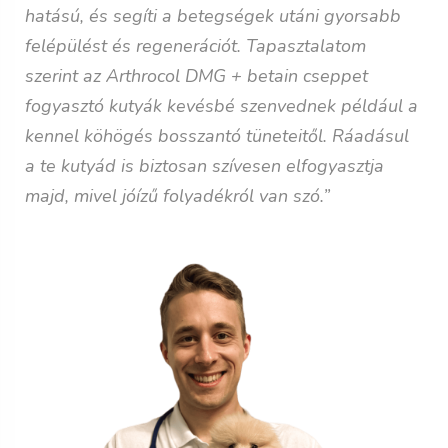
hatású, és segíti a betegségek utáni gyorsabb
felépülést és regenerációt. Tapasztalatom
szerint az Arthrocol DMG + betain cseppet
fogyasztó kutyák kevésbé szenvednek például a
kennel köhögés bosszantó tüneteitől. Ráadásul
a te kutyád is biztosan szívesen elfogyasztja
majd, mivel jóízű folyadékról van szó.”