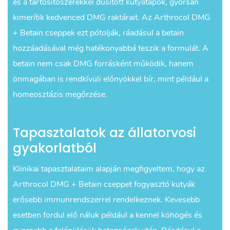
és a tartósítószerekkel dúsított kutyatápok, gyorsan
kimerítik kedvenced DMG raktárait. Az Arthrocol DMG
+ Betain cseppek ezt pótolják, ráadásul a betain
hozzáadásával még hatékonyabbá teszik a formulát. A
betain nem csak DMG forrásként működik, hanem
önmagában is rendkívüli előnyökkel bír, mint például a
homeosztázis megőrzése.
Tapasztalatok az állatorvosi
gyakorlatból
Klinikai tapasztalataim alapján megfigyeltem, hogy az
Arthrocol DMG + Betain cseppet fogyasztó kutyák
erősebb immunrendszerrel rendelkeznek. Kevesebb
esetben fordul elő náluk például a kennel köhögés és