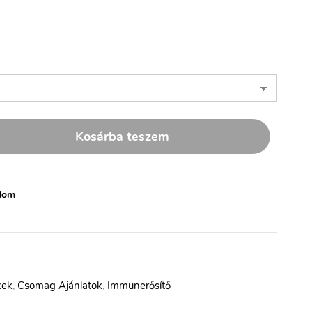
Kosárba teszem
dom
kek
,
Csomag Ajánlatok
,
Immunerősítő