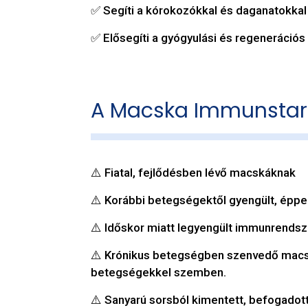
✅ Segíti a kórokozókkal és daganatokka
✅ Elősegíti a gyógyulási és regenerációs
A Macska Immunstart
⚠️ Fiatal, fejlődésben lévő macskáknak
⚠️ Korábbi betegségektől gyengült, ép
⚠️ Időskor miatt legyengült immunrends
⚠️ Krónikus betegségben szenvedő macská
betegségekkel szemben.
⚠️ Sanyarú sorsból kimentett, befogadot