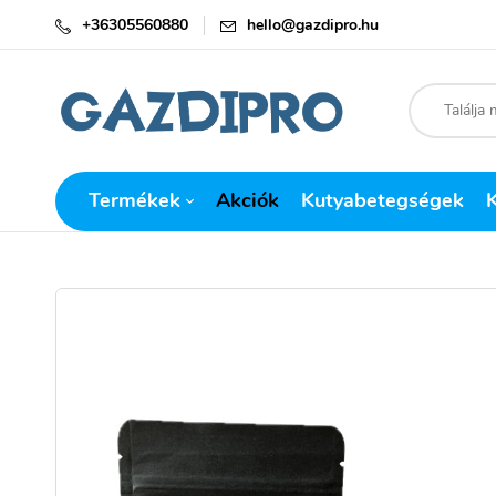
+36305560880
hello@gazdipro.hu
Termékek
Akciók
Kutyabetegségek