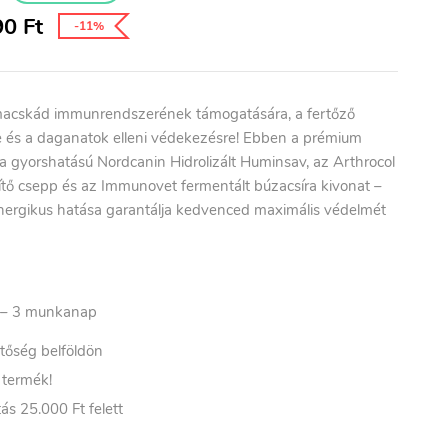
90
Ft
-11%
macskád immunrendszerének támogatására, a fertőző
és a daganatok elleni védekezésre! Ebben a prémium
 gyorshatású Nordcanin Hidrolizált Huminsav, az Arthrocol
ő csepp és az Immunovet fermentált búzacsíra kivonat –
ergikus hatása garantálja kedvenced maximális védelmét
– 3
munkanap
etőség belföldön
t termék!
ás 25.000 Ft felett