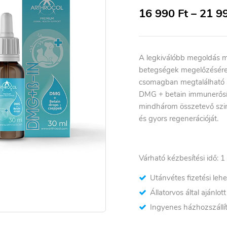
16 990
Ft
–
21 9
A legkiválóbb megoldás 
betegségek megelőzésére 
csomagban megtalálható a
DMG + betain immunerősít
mindhárom összetevő szin
és gyors regenerációját.
Várható kézbesítési idő: 1
Utánvétes fizetési leh
Állatorvos által ajánlot
Ingyenes házhozszállít