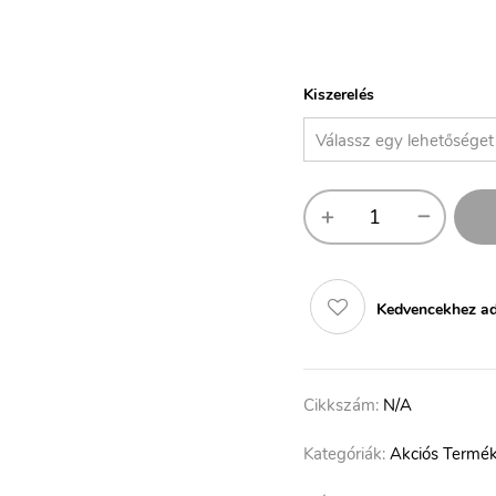
Kiszerelés
Kedvencekhez a
Cikkszám:
N/A
Kategóriák:
Akciós Termé