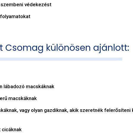
l szembeni védekezést
 folyamatokat
 Csomag különösen ajánlott:
pen lábadozó macskáknak
zerű macskáknak
knak, vagy olyan gazdiknak, akik szeretnék felerősíteni
t cicáknak