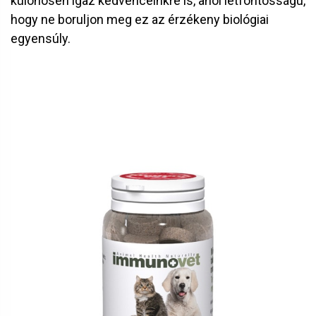
különösen igaz kedvenceinkre is, ahol létfontosságú,
hogy ne boruljon meg ez az érzékeny biológiai
egyensúly.