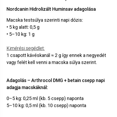
Nordcanin Hidrolizált Huminsav adagolása
Macska testsúlya szerinti napi dózis:
• 5 kg alatt: 0,5 g
• 5–10 kg: 1 g
Kimérési segédlet:
1 csapott kávéskanál ≈ 2 g így ennek a negyedét
vagy felét kell venni a macska súlya szerint.
Adagolás – Arthrocol DMG + betain csepp napi
adagja macskáknál:
0–5 kg: 0,25 ml (kb. 5 csepp) naponta
5–10 kg: 0,5 ml (kb. 10 csepp) naponta