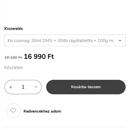
Kiszerelés
16 990
Ft
18 180
Ft
Készleten
Kosárba teszem
Kedvencekhez adom