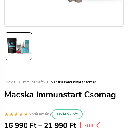
Főoldal
Immunerősítő
Macska Immunstart csomag
Macska Immunstart Csomag
★★★★★
5 Vélemény
Kiváló · 5/5
16 990
Ft
–
21 990
Ft
-11%