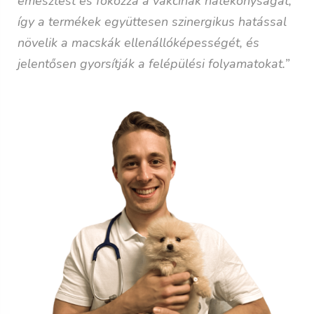
emésztést és fokozza a vakcinák hatékonyságát,
így a termékek együttesen szinergikus hatással
növelik a macskák ellenállóképességét, és
jelentősen gyorsítják a felépülési folyamatokat.”