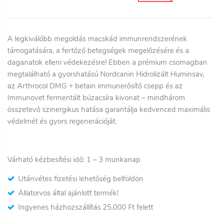
A legkiválóbb megoldás macskád immunrendszerének
támogatására, a fertőző betegségek megelőzésére és a
daganatok elleni védekezésre! Ebben a prémium csomagban
megtalálható a gyorshatású Nordcanin Hidrolizált Huminsav,
az Arthrocol DMG + betain immunerősítő csepp és az
Immunovet fermentált búzacsíra kivonat – mindhárom
összetevő szinergikus hatása garantálja kedvenced maximális
védelmét és gyors regenerációját.
Várható kézbesítési idő: 1
– 3
munkanap
Utánvétes fizetési lehetőség belföldön
Állatorvos által ajánlott termék!
Ingyenes házhozszállítás 25.000 Ft felett