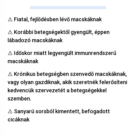
⚠️ Fiatal, fejlődésben lévő macskáknak
⚠️ Korábbi betegségektől gyengült, éppen
lábadozó macskáknak
⚠️ Időskor miatt legyengült immunrendszerű
macskáknak
⚠️ Krónikus betegségben szenvedő macskáknak,
vagy olyan gazdiknak, akik szeretnék felerősíteni
kedvencük szervezetét a betegségekkel
szemben.
⚠️ Sanyarú sorsból kimentett, befogadott
cicáknak