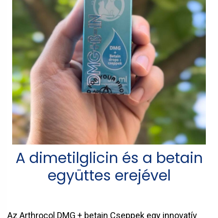
A dimetilglicin és a betain
együttes erejével
Az Arthrocol DMG + betain Cseppek egy innovatív