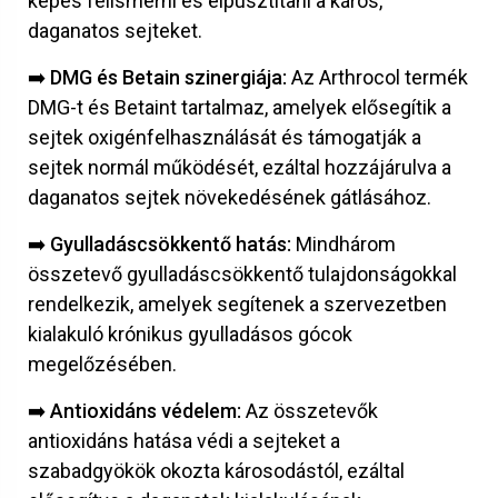
képes felismerni és elpusztítani a káros,
daganatos sejteket.
➡️ DMG és Betain szinergiája:
Az Arthrocol termék
DMG-t és Betaint tartalmaz, amelyek elősegítik a
sejtek oxigénfelhasználását és támogatják a
sejtek normál működését, ezáltal hozzájárulva a
daganatos sejtek növekedésének gátlásához.
➡️ Gyulladáscsökkentő hatás:
Mindhárom
összetevő gyulladáscsökkentő tulajdonságokkal
rendelkezik, amelyek segítenek a szervezetben
kialakuló krónikus gyulladásos gócok
megelőzésében.
➡️ Antioxidáns védelem:
Az összetevők
antioxidáns hatása védi a sejteket a
szabadgyökök okozta károsodástól, ezáltal