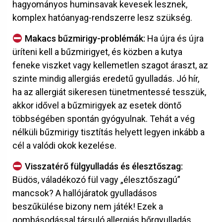
hagyományos huminsavak kevesek lesznek,
komplex hatóanyag-rendszerre lesz szükség.
Makacs bűzmirigy-problémák:
Ha újra és újra
üríteni kell a bűzmirigyet, és közben a kutya
feneke viszket vagy kellemetlen szagot áraszt, az
szinte mindig allergiás eredetű gyulladás. Jó hír,
ha az allergiát sikeresen tünetmentessé tesszük,
akkor idővel a bűzmirigyek az esetek döntő
többségében spontán gyógyulnak. Tehát a vég
nélküli bűzmirigy tisztítás helyett legyen inkább a
cél a valódi okok kezelése.
Visszatérő fülgyulladás és élesztőszag:
Büdös, váladékozó fül vagy „élesztőszagú”
mancsok? A hallójáratok gyulladásos
beszűkülése bizony nem játék! Ezek a
gombásodással társuló allergiás bőrgyulladás