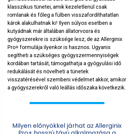
klasszikus tünetei, amik kezeletlenül csak
romlanak és főleg a fülben visszafordíthatatlan
károk alakulhatnak ki! Ilyen súlyos esetben a
kutyádnak már általában állatorvosra és
gyógyszerekre is szüksége lesz, de az Allerginix
Pro+ formulája ilyenkor is hasznos. Ugyanis
segítheti a szükséges gyógyszermennyiségek
kordában tartását, támogathatja a gyógyulási idő
redukálását és növelheti a tünetek
visszatérésével szembeni védelmet akkor, amikor
a gyógyszerekről való leállás időszaka következik.
Milyen előnyökkel járhat az Allerginix
Pro+ hosszú távú alkalmazása a