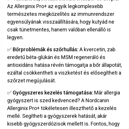
Az Allerginix Pro+ az egyik legkomplexebb
természetes megközelítés az immunrendszer
egyensúlyának visszaállítására, hogy kutyád ne
csak tünetmentes, hanem valóban ellenálló is
legyen.
✅ Bőrproblémák és szőrhullás:
A kvercetin, zab
eredetű béta-glükán és MSM regeneráló és
antioxidáns hatása révén támogatja a bőr állapotát,
ezáltal csökkentheti a viszketést és elősegítheti a
szőrzet megújulását.
✅ Gyógyszeres kezelés támogatása:
Már allergia
gyógyszert is szed kedvenced? A Nordcanin
Allerginix Pro+ tökéletesen illeszthető a kezelés
mellé. Segítheti a gyógyszerek hatását, akár
kisebb gyógyszerdózisok mellett is. Fontos, hogy