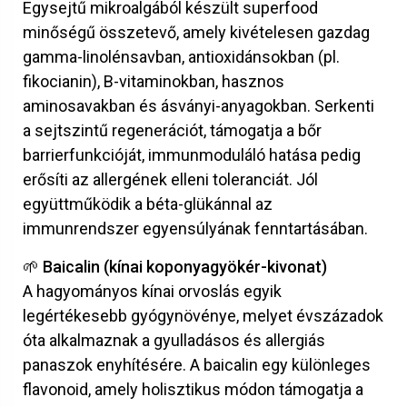
Egysejtű mikroalgából készült superfood
minőségű összetevő, amely kivételesen gazdag
gamma-linolénsavban, antioxidánsokban (pl.
fikocianin), B-vitaminokban, hasznos
aminosavakban és ásványi-anyagokban. Serkenti
a sejtszintű regenerációt, támogatja a bőr
barrierfunkcióját, immunmoduláló hatása pedig
erősíti az allergének elleni toleranciát. Jól
együttműködik a béta-glükánnal az
immunrendszer egyensúlyának fenntartásában.
🌱 Baicalin (kínai koponyagyökér-kivonat)
A hagyományos kínai orvoslás egyik
legértékesebb gyógynövénye, melyet évszázadok
óta alkalmaznak a gyulladásos és allergiás
panaszok enyhítésére. A baicalin egy különleges
flavonoid, amely holisztikus módon támogatja a