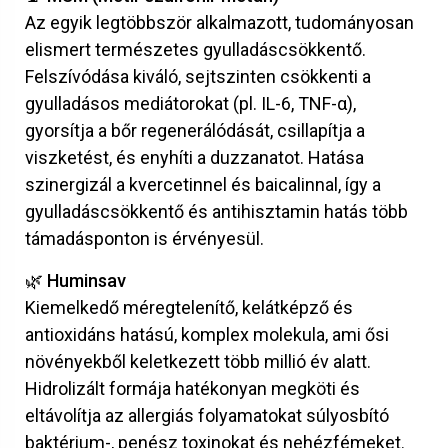
Az egyik legtöbbször alkalmazott, tudományosan
elismert természetes gyulladáscsökkentő.
Felszívódása kiváló, sejtszinten csökkenti a
gyulladásos mediátorokat (pl. IL-6, TNF-α),
gyorsítja a bőr regenerálódását, csillapítja a
viszketést, és enyhíti a duzzanatot. Hatása
szinergizál a kvercetinnel és baicalinnal, így a
gyulladáscsökkentő és antihisztamin hatás több
támadásponton is érvényesül.
🌿 Huminsav
Kiemelkedő méregtelenítő, kelátképző és
antioxidáns hatású, komplex molekula, ami ősi
növényekből keletkezett több millió év alatt.
Hidrolizált formája hatékonyan megköti és
eltávolítja az allergiás folyamatokat súlyosbító
baktérium-, penész toxinokat és nehézfémeket.