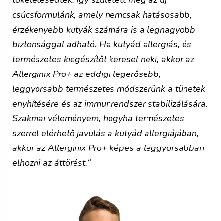
tökéletesedtek. Így született meg az új
csúcsformulánk, amely nemcsak hatásosabb,
érzékenyebb kutyák számára is a legnagyobb
biztonsággal adható.
Ha kutyád allergiás, és
természetes kiegészítőt keresel
neki, akkor az
Allerginix Pro+ az eddigi legerősebb,
leggyorsabb természetes módszerünk a tünetek
enyhítésére és az immunrendszer stabilizálására.
Szakmai véleményem, hogyha természetes
szerrel elérhető javulás a kutyád allergiájában,
akkor az Allerginix Pro+ képes a leggyorsabban
elhozni az áttörést.
“