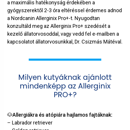
a maximális hatékonyság érdekében a
gyógyszerektől 2-3 óra eltéréssel érdemes adnod
a Nordcanin Allerginix Pro+-t. Nyugodtan
konzultáld meg az Allerginix Pro+ szedését a
kezelő állatorvosoddal, vagy vedd fel e-mailben a
kapcsolatot állatorvosunkkal, Dr. Csizmás Mátéval.
Milyen kutyáknak ajánlott
mindenképp az Allerginix
PRO+?
🐶Allergiákra és atópiára hajlamos fajtáknak:
– Labrador retriever