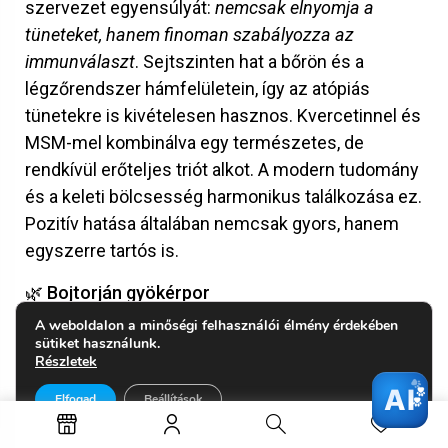
szervezet egyensúlyát:
nemcsak elnyomja a
tüneteket, hanem finoman szabályozza az
immunválaszt
. Sejtszinten hat a bőrön és a
légzőrendszer hámfelületein, így az atópiás
tünetekre is kivételesen hasznos. Kvercetinnel és
MSM-mel kombinálva egy természetes, de
rendkívül erőteljes triót alkot. A modern tudomány
és a keleti bölcsesség harmonikus találkozása ez.
Pozitív hatása általában nemcsak gyors, hanem
egyszerre tartós is.
🌿 Bojtorján gyökérpor
Népgyógyászatban évszázadok óta használt
A weboldalon a minőségi felhasználói élmény érdekében
sütiket használunk.
bőrtisztító és nyirokkeringés-támogató
Részletek
gyógynövény. Segít eltávolítani a bőrön keresztül
AI
kiválasztódó méreganyagokat, enyhíti a
Elfogad
Beállítások
gyulladásos bőrelváltozásokat, és jól