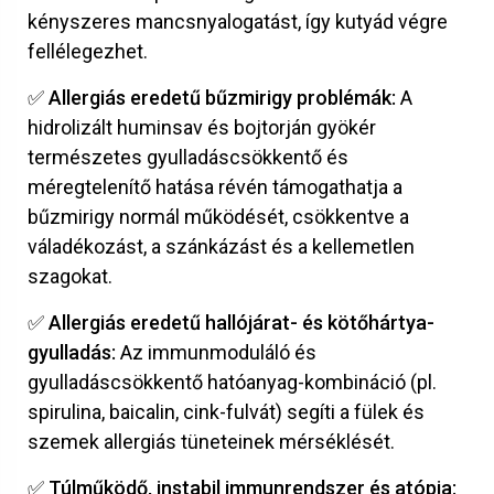
kényszeres mancsnyalogatást, így kutyád végre
fellélegezhet.
✅ Allergiás eredetű bűzmirigy problémák:
A
hidrolizált huminsav és bojtorján gyökér
természetes gyulladáscsökkentő és
méregtelenítő hatása révén támogathatja a
bűzmirigy normál működését, csökkentve a
váladékozást, a szánkázást és a kellemetlen
szagokat.
✅ Allergiás eredetű hallójárat- és kötőhártya-
gyulladás:
Az immunmoduláló és
gyulladáscsökkentő hatóanyag-kombináció (pl.
spirulina, baicalin, cink-fulvát) segíti a fülek és
szemek allergiás tüneteinek mérséklését.
✅ Túlműködő, instabil immunrendszer és atópia: