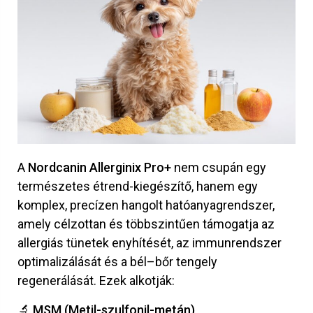
A
Nordcanin Allerginix Pro+
nem csupán egy
természetes étrend-kiegészítő, hanem egy
komplex, precízen hangolt hatóanyagrendszer,
amely célzottan és többszintűen támogatja az
allergiás tünetek enyhítését, az immunrendszer
optimalizálását és a bél–bőr tengely
regenerálását. Ezek alkotják:
🔬 MSM (Metil-szulfonil-metán)