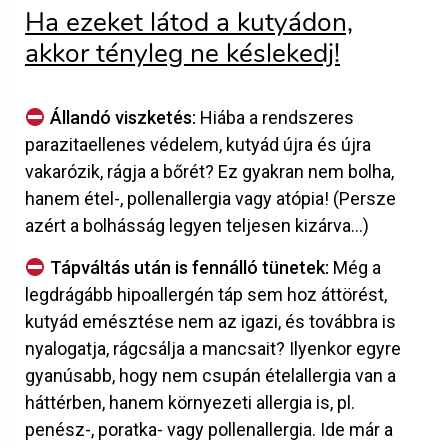
Ha ezeket látod a kutyádon,
akkor tényleg ne késlekedj!
Állandó viszketés:
Hiába a rendszeres
parazitaellenes védelem, kutyád újra és újra
vakarózik, rágja a bőrét? Ez gyakran nem bolha,
hanem étel-, pollenallergia vagy atópia! (Persze
azért a bolhásság legyen teljesen kizárva…)
Tápváltás után is fennálló tünetek:
Még a
legdrágább hipoallergén táp sem hoz áttörést,
kutyád emésztése nem az igazi, és továbbra is
nyalogatja, rágcsálja a mancsait? Ilyenkor egyre
gyanúsabb, hogy nem csupán ételallergia van a
háttérben, hanem környezeti allergia is, pl.
penész-, poratka- vagy pollenallergia. Ide már a