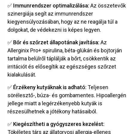
✅
Immunrendszer optimalizálása:
Az összetevők
szinergiája segít az immunrendszer
kiegyensúlyozásában, hogy az ne reagálja túl a
dolgokat, de védekezni is képes legyen.
✅
Bőr és szőrzet állapotának javítása:
Az
Allerginix Pro+ spirulina, béta-glükán és bojtorján
tartalma belülről táplálják a bőrt, csökkentik az
irritációt és elősegítik az egészséges szőrzet
kialakulását.
✅
Érzékeny kutyáknak is adható:
Teljesen
sörélesztő-, búza- és gombamentes. Hipoallergén
jellege miatt a legérzékenyebb kutyák is
részesülhetnek a jótékony hatásaiból.
✅
Kiegészítheti a gyógyszeres kezelést:
Tökéletes társ az állatorvosi allergia-ellenes