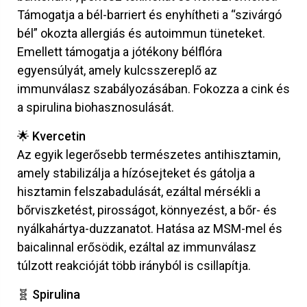
Támogatja a bél-barriert és enyhítheti a “szivárgó
bél” okozta allergiás és autoimmun tüneteket.
Emellett támogatja a jótékony bélflóra
egyensúlyát, amely kulcsszereplő az
immunválasz szabályozásában. Fokozza a cink és
a spirulina biohasznosulását.
🌟 Kvercetin
Az egyik legerősebb természetes antihisztamin,
amely stabilizálja a hízósejteket és gátolja a
hisztamin felszabadulását, ezáltal mérsékli a
bőrviszketést, pirosságot, könnyezést, a bőr- és
nyálkahártya-duzzanatot. Hatása az MSM-mel és
baicalinnal erősödik, ezáltal az immunválasz
túlzott reakcióját több irányból is csillapítja.
🧬 Spirulina