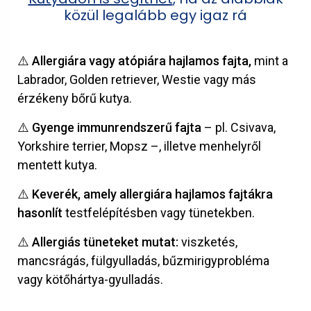
közül legalább egy igaz rá
⚠️ Allergiára vagy atópiára hajlamos fajta,
mint a
Labrador, Golden retriever, Westie vagy más
érzékeny bőrű kutya.
⚠️ Gyenge immunrendszerű fajta
– pl. Csivava,
Yorkshire terrier, Mopsz –, illetve menhelyről
mentett kutya.
⚠️ Keverék, amely allergiára hajlamos fajtákra
hasonlít
testfelépítésben vagy tünetekben.
⚠️ Allergiás tüneteket mutat:
viszketés,
mancsrágás, fülgyulladás, bűzmirigyprobléma
vagy kötőhártya-gyulladás.