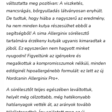
változtatta meg pozitívan: A viszketés,
mancsrágás, bőrgyulladás látványosan enyhült.
De tudtuk, hogy hiába a nagyszerű az eredmény,
ha nem minden kutya részesülhet ebből a
segítségből! A sima Allerginix sörélesztő
tartalmára érzékeny kutyák ugyanis kimaradtak a
jóból. Ez egyszerűen nem hagyott minket
nyugodni! Figyeltünk az igényekre és
megalkottuk a kompromisszumok nélküli, minden
eddiginél hipoallergénebb formulát: ez lett az új
Nordcanin Allerginix Pro+.
A sörélesztőt teljes egészében leváltottuk,
helyét még célzottabb, még hatékonyabb
hatóanyagok vették át, az arányok tovább