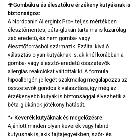
🍄Gombákra és élesztőkre érzékeny kutyáknak is
biztonságos:
A Nordcanin Allerginix Pro+ teljes mértékben
élesztőmentes, béta-glükán tartalma is kizárólag
zab eredetű, és nem gomba- vagy
élesztőforrásból származik. Ezáltal kiváló
választás olyan kutyáknak is, akiknél korábban a
gomba- vagy élesztő-eredetű összetevők
allergiás reakciókat váltottak ki. A formula
hipoallergén jellegét szakmailag megalapozza az
összetevők gondos kiválasztása, így még az
érzékenyebb kutyák is biztonsággal élvezhetik a
béta-glükánok jótékony hatását.
🐾 Keverék kutyáknak és megelőzésre:
Ajánlott minden olyan keverék vagy hibrid
kutyusnak is, akik fajtajegyeikben, szőr- és