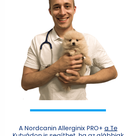
A Nordcanin Allerginix PRO+
a Te
Kutyádon is segíthet
, ha az alábbiak