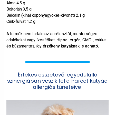
Alma 4,5 g
Bojtorján 3,5 g
Baicalin (kínai koponyagyökér-kivonat) 2,1 g
Cink-fulvát 1,2 g
A termék nem tartalmaz sörélesztőt, mesterséges
adalékokat vagy ízesítőket.
Hipoallergén
, GMO-, csirke-
és búzamentes, így
érzékeny kutyáknak is adható.
Értékes összetevői egyedülálló
szinergiában veszik fel a harcot kutyád
allergiás tüneteivel