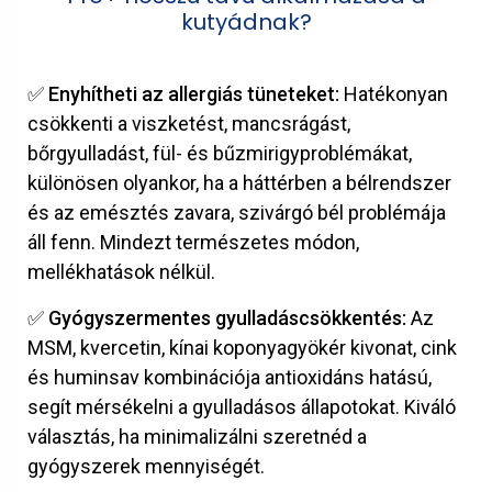
kutyádnak?
✅
Enyhítheti az allergiás tüneteket:
Hatékonyan
csökkenti a viszketést, mancsrágást,
bőrgyulladást, fül- és bűzmirigyproblémákat,
különösen olyankor, ha a háttérben a bélrendszer
és az emésztés zavara, szivárgó bél problémája
áll fenn. Mindezt természetes módon,
mellékhatások nélkül.
✅
Gyógyszermentes gyulladáscsökkentés:
Az
MSM, kvercetin, kínai koponyagyökér kivonat, cink
és huminsav kombinációja antioxidáns hatású,
segít mérsékelni a gyulladásos állapotokat. Kiváló
választás, ha minimalizálni szeretnéd a
gyógyszerek mennyiségét.