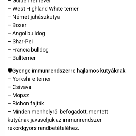
– Golden retriever
– West Highland White terrier
– Német juhászkutya
– Boxer
– Angol bulldog
– Shar-Pei
– Francia bulldog
– Bullterrier
🛡️Gyenge immunrendszerre hajlamos kutyáknak:
– Yorkshire terrier
– Csivava
– Mopsz
– Bichon fajták
– Minden menhelyről befogadott, mentett
kutyának javasoljuk az immunrendszer
rekordgyors rendbetételéhez.