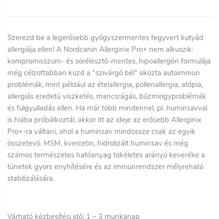
Szerezd be a legerősebb gyógyszermentes fegyvert kutyád
allergiája ellen! A Nordcanin Allerginix Pro+ nem alkuszik:
kompromisszum- és sörélesztő-mentes, hipoallergén formulája
még célzottabban küzd a “szivárgó bél” okozta autoimmun
problémák, mint például az ételallergia, pollenallergia, atópia,
allergiás eredetű viszketés, mancsrágás, bűzmirigyproblémák
és fülgyulladás ellen. Ha már több mindennel, pl. huminsavval
is hiába próbálkoztál, akkor itt az ideje az erősebb Allerginix
Pro+-ra váltani, ahol a huminsav mindössze csak az egyik
összetevő. MSM, kvercetin, hidrolizált huminsav és még
számos természetes hatóanyag tökéletes arányú keveréke a
tünetek gyors enyhítésére és az immunrendszer mélyreható
stabilizálására.
Várható kézbesítési idő: 1
– 3
munkanap