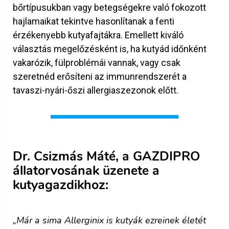
bőrtípusukban vagy betegségekre való fokozott
hajlamaikat tekintve hasonlítanak a fenti
érzékenyebb kutyafajtákra. Emellett kiváló
választás megelőzésként is, ha kutyád időnként
vakarózik, fülproblémái vannak, vagy csak
szeretnéd erősíteni az immunrendszerét a
tavaszi-nyári-őszi allergiaszezonok előtt.
Dr. Csizmás Máté, a GAZDIPRO
állatorvosának üzenete a
kutyagazdikhoz:
„Már a sima Allerginix is kutyák ezreinek életét