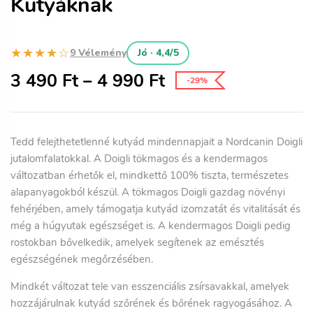
Kutyáknak
★★★★☆
9 Vélemény
Jó · 4,4/5
3 490
Ft
–
4 990
Ft
-29%
Tedd felejthetetlenné kutyád mindennapjait a Nordcanin Doigli
jutalomfalatokkal. A Doigli
tökmagos
és a
kendermagos
változatban érhetők el, mindkettő 100% tiszta, természetes
alapanyagokból készül. A
tökmagos Doigli
gazdag növényi
fehérjében, amely támogatja kutyád izomzatát és vitalitását és
még a húgyutak egészséget is. A
kendermagos Doigli
pedig
rostokban bővelkedik, amelyek segítenek az emésztés
egészségének megőrzésében.
Mindkét változat tele van esszenciális zsírsavakkal, amelyek
hozzájárulnak kutyád szőrének és bőrének ragyogásához. A