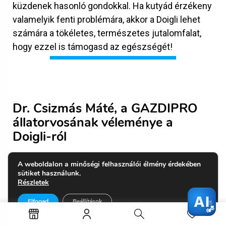
küzdenek hasonló gondokkal. Ha kutyád érzékeny
valamelyik fenti problémára, akkor a Doigli lehet
számára a tökéletes, természetes jutalomfalat,
hogy ezzel is támogasd az egészségét!
Dr. Csizmás Máté, a GAZDIPRO
állatorvosának véleménye a
Doigli-ról
×
Kedvencedre szabott tanácsért,
A weboldalon a minőségi felhasználói élmény érdekében
termékajánlásért írj itt 🐾
“
A kutyák fogászati problémái, például a fogkő,
sütiket használunk.
Részletek
és az ezekből eredő ínygyulladások komoly
🐾 Kérdezz bátran ❤️
gondokat okozhatnak, amelyek megelőzése és
Elfogad
Beállítások
kezelése kiemelt figyelmet érdemel. Gyakran