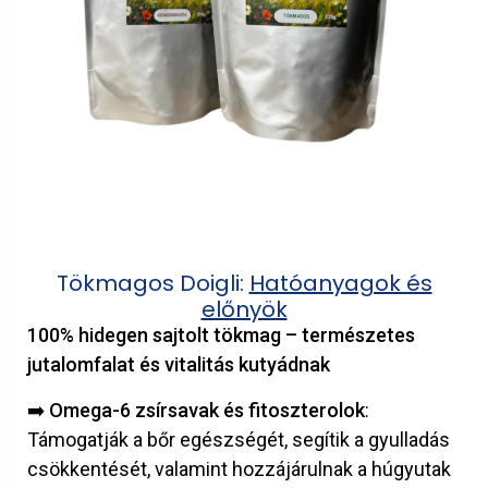
Tökmagos Doigli:
Hatóanyagok és
előnyök
100% hidegen sajtolt tökmag – természetes
jutalomfalat és vitalitás kutyádnak
➡️
Omega-6 zsírsavak és fitoszterolok
:
Támogatják a bőr egészségét, segítik a gyulladás
csökkentését, valamint hozzájárulnak a húgyutak