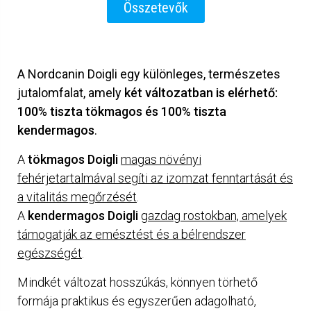
Összetevők
A Nordcanin Doigli egy különleges, természetes
jutalomfalat, amely
két változatban is elérhető:
100% tiszta tökmagos és 100% tiszta
kendermagos
.
A
tökmagos Doigli
magas növényi
fehérjetartalmával segíti az izomzat fenntartását és
a vitalitás megőrzését
.
A
kendermagos Doigli
gazdag rostokban, amelyek
támogatják az emésztést és a bélrendszer
egészségét
.
Mindkét változat hosszúkás, könnyen törhető
formája praktikus és egyszerűen adagolható,