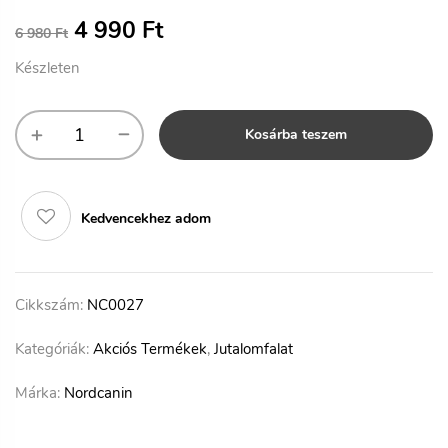
4 990
Ft
6 980
Ft
Készleten
Kosárba teszem
Kedvencekhez adom
Cikkszám:
NC0027
Kategóriák:
Akciós Termékek
,
Jutalomfalat
Márka:
Nordcanin