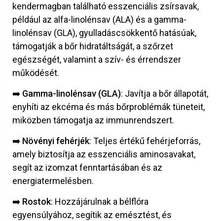
kendermagban található esszenciális zsírsavak,
például az alfa-linolénsav (ALA) és a gamma-
linolénsav (GLA), gyulladáscsökkentő hatásúak,
támogatják a bőr hidratáltságát, a szőrzet
egészségét, valamint a szív- és érrendszer
működését.
➡️
Gamma-linolénsav (GLA)
: Javítja a bőr állapotát,
enyhíti az ekcéma és más bőrproblémák tüneteit,
miközben támogatja az immunrendszert.
➡️
Növényi fehérjék
: Teljes értékű fehérjeforrás,
amely biztosítja az esszenciális aminosavakat,
segít az izomzat fenntartásában és az
energiatermelésben.
➡️
Rostok
: Hozzájárulnak a bélflóra
egyensúlyához, segítik az emésztést, és