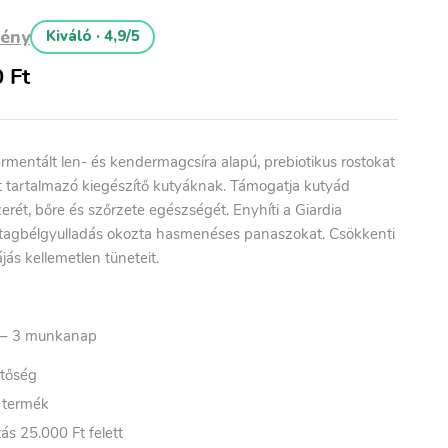
mény
Kiváló · 4,9/5
0
Ft
rmentált len- és kendermagcsíra alapú, prebiotikus rostokat
at tartalmazó kiegészítő kutyáknak. Támogatja kutyád
ét, bőre és szőrzete egészségét. Enyhíti a Giardia
astagbélgyulladás okozta hasmenéses panaszokat. Csökkenti
ás kellemetlen tüneteit.
– 3
munkanap
etőség
t termék
ás 25.000 Ft felett