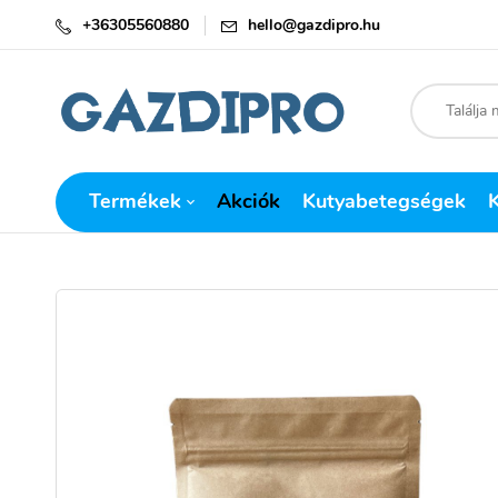
+36305560880
hello@gazdipro.hu
Termékek
Akciók
Kutyabetegségek