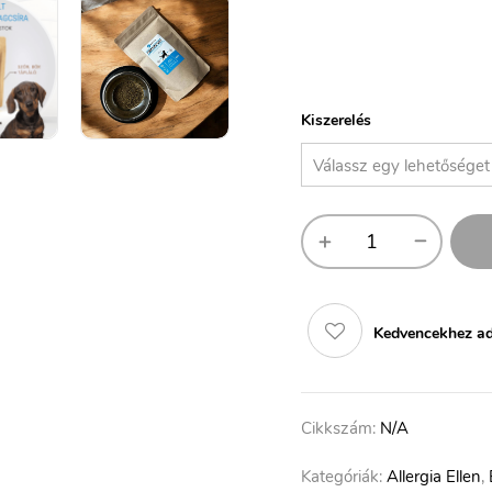
Kiszerelés
Kedvencekhez a
Cikkszám:
N/A
Kategóriák:
Allergia Ellen
,