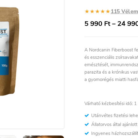
★★★★★
115 Véle
5 990
Ft
–
24 99
A Nordcanin Fiberboost fe
és esszenciális zsírsavak
emésztését, immunrendszer
parazita és a krónikus v
a gyomorégés miatti hasfáj
Várható kézbesítési idő: 1
Utánvétes fizetési leh
Állatorvos által ajánlot
Ingyenes házhozszállít