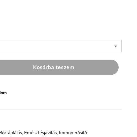
Kosárba teszem
dom
Bőrtáplálás
,
Emésztésjavítás
,
Immunerősítő