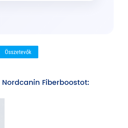
Összetevők
a
Nordcanin Fiberboostot: