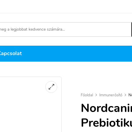
Kapcsolat
Főoldal
Immunerősítő
No
Nordcani
Prebiotik