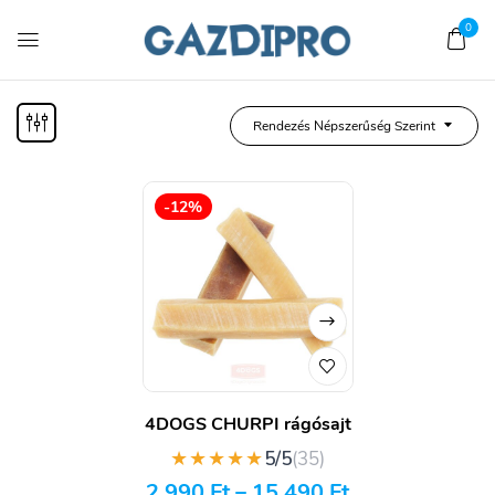
0
Rendezés Népszerűség Szerint
-12%
4DOGS CHURPI rágósajt
★★★★★
5/5
(35)
2 990
Ft
–
15 490
Ft