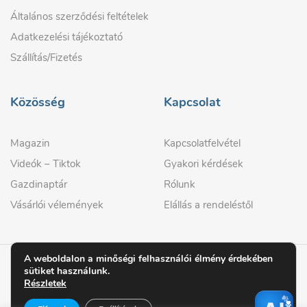
Általános szerződési feltételek
Adatkezelési tájékoztató
Szállítás/Fizetés
Közösség
Kapcsolat
Magazin
Kapcsolatfelvétel
Videók – Tiktok
Gyakori kérdések
Gazdinaptár
Rólunk
Vásárlói vélemények
Elállás a rendeléstől
A weboldalon a minőségi felhasználói élmény érdekében
sütiket használunk.
© 2026 GAZDIPRO
Részletek