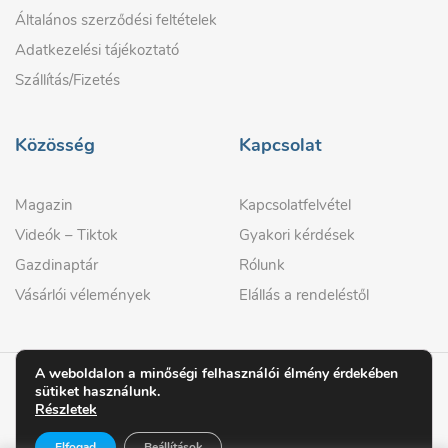
Általános szerződési feltételek
Adatkezelési tájékoztató
Szállítás/Fizetés
Közösség
Kapcsolat
Magazin
Kapcsolatfelvétel
Videók – Tiktok
Gyakori kérdések
Gazdinaptár
Rólunk
Vásárlói vélemények
Elállás a rendeléstől
A weboldalon a minőségi felhasználói élmény érdekében
sütiket használunk.
© 2026 GAZDIPRO
Részletek
Elfogad
Beállítások