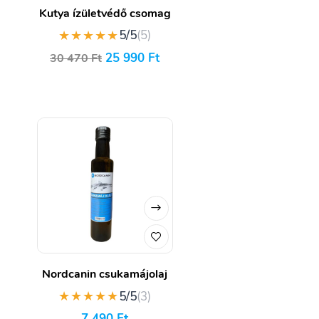
Kutya ízületvédő csomag
★★★★★
5/5
(5)
25 990
Ft
30 470
Ft
Nordcanin csukamájolaj
★★★★★
5/5
(3)
7 490
Ft