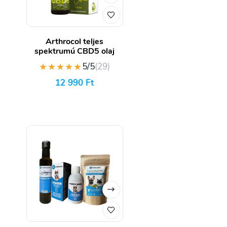
Arthrocol teljes
spektrumú CBD5 olaj
★★★★★
5/5
(29)
12 990
Ft