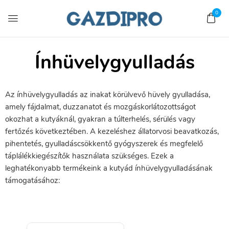
0
Ínhüvelygyulladás
Az ínhüvelygyulladás az inakat körülvevő hüvely gyulladása,
amely fájdalmat, duzzanatot és mozgáskorlátozottságot
okozhat a kutyáknál, gyakran a túlterhelés, sérülés vagy
fertőzés következtében. A kezeléshez állatorvosi beavatkozás,
pihentetés, gyulladáscsökkentő gyógyszerek és megfelelő
táplálékkiegészítők használata szükséges. Ezek a
leghatékonyabb termékeink a kutyád ínhüvelygyulladásának
támogatásához: