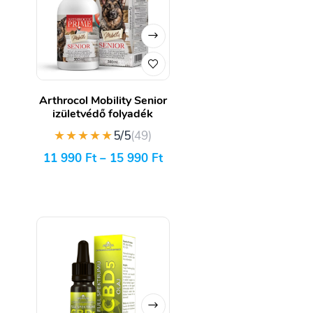
Arthrocol Mobility Senior
izületvédő folyadék
★★★★★
5/5
(49)
11 990
Ft
–
15 990
Ft