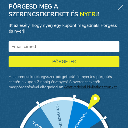
PÖRGESD MEG A
0
SZERENCSEKEREKET ÉS
NYERJ
!
Itt az esély, hogy nyerj egy kupont magadnak! Pörgess
és nyerj!
PÖRGETEK
A szerencsekerék egyszer pörgethető és nyertes pörgetés
esetén a kupon 2 napig érvényes! A szerencsekerék
megpörgetésével elfogadod az
Adatvédelmi Nyilatkozatunkat
.
INGYENES SZÁLLÍTÁS
5% KEDVEZMÉNY