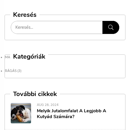
Keresés
Kategóriák
MAGAZIN
(9)
RÁGÁS
(3)
További cikkek
AUG 28, 2024
Melyik Jutalomfalat A Legjobb A
Kutyád Számára?