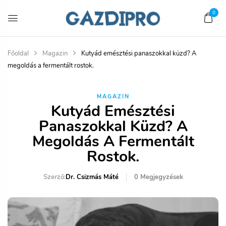
0
Főoldal
Magazin
Kutyád emésztési panaszokkal küzd? A
megoldás a fermentált rostok.
MAGAZIN
Kutyád Emésztési
Panaszokkal Küzd? A
Megoldás A Fermentált
Rostok.
Szerző:
Dr. Csizmás Máté
0
Megjegyzések