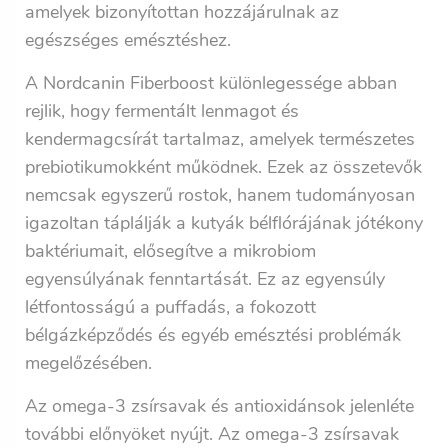
amelyek bizonyítottan hozzájárulnak az
egészséges emésztéshez.
A Nordcanin Fiberboost különlegessége abban
rejlik, hogy fermentált lenmagot és
kendermagcsírát tartalmaz, amelyek természetes
prebiotikumokként működnek. Ezek az összetevők
nemcsak egyszerű rostok, hanem tudományosan
igazoltan táplálják a kutyák bélflórájának jótékony
baktériumait, elősegítve a mikrobiom
egyensúlyának fenntartását. Ez az egyensúly
létfontosságú a puffadás, a fokozott
bélgázképződés és egyéb emésztési problémák
megelőzésében.
Az omega-3 zsírsavak és antioxidánsok jelenléte
további előnyöket nyújt. Az omega-3 zsírsavak