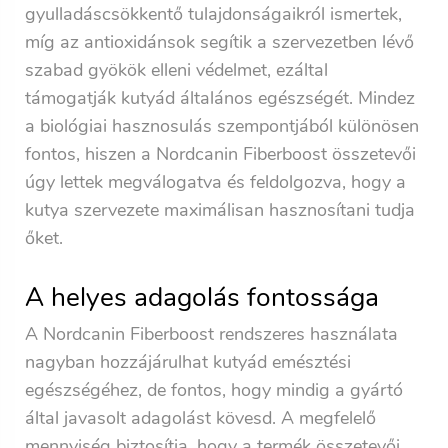
gyulladáscsökkentő tulajdonságaikról ismertek,
míg az antioxidánsok segítik a szervezetben lévő
szabad gyökök elleni védelmet, ezáltal
támogatják kutyád általános egészségét. Mindez
a biológiai hasznosulás szempontjából különösen
fontos, hiszen a Nordcanin Fiberboost összetevői
úgy lettek megválogatva és feldolgozva, hogy a
kutya szervezete maximálisan hasznosítani tudja
őket.
A helyes adagolás fontossága
A Nordcanin Fiberboost rendszeres használata
nagyban hozzájárulhat kutyád emésztési
egészségéhez, de fontos, hogy mindig a gyártó
által javasolt adagolást kövesd. A megfelelő
mennyiség biztosítja, hogy a termék összetevői