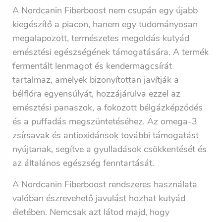
A Nordcanin Fiberboost nem csupán egy újabb
kiegészítő a piacon, hanem egy tudományosan
megalapozott, természetes megoldás kutyád
emésztési egészségének támogatására. A termék
fermentált lenmagot és kendermagcsírát
tartalmaz, amelyek bizonyítottan javítják a
bélflóra egyensúlyát, hozzájárulva ezzel az
emésztési panaszok, a fokozott bélgázképződés
és a puffadás megszüntetéséhez. Az omega-3
zsírsavak és antioxidánsok további támogatást
nyújtanak, segítve a gyulladások csökkentését és
az általános egészség fenntartását.
A Nordcanin Fiberboost rendszeres használata
valóban észrevehető javulást hozhat kutyád
életében. Nemcsak azt látod majd, hogy