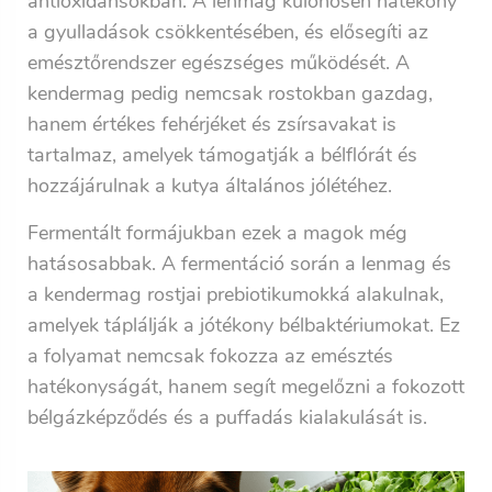
antioxidánsokban. A lenmag különösen hatékony
a gyulladások csökkentésében, és elősegíti az
emésztőrendszer egészséges működését. A
kendermag pedig nemcsak rostokban gazdag,
hanem értékes fehérjéket és zsírsavakat is
tartalmaz, amelyek támogatják a bélflórát és
hozzájárulnak a kutya általános jólétéhez.
Fermentált formájukban ezek a magok még
hatásosabbak. A fermentáció során a lenmag és
a kendermag rostjai prebiotikumokká alakulnak,
amelyek táplálják a jótékony bélbaktériumokat. Ez
a folyamat nemcsak fokozza az emésztés
hatékonyságát, hanem segít megelőzni a fokozott
bélgázképződés és a puffadás kialakulását is.