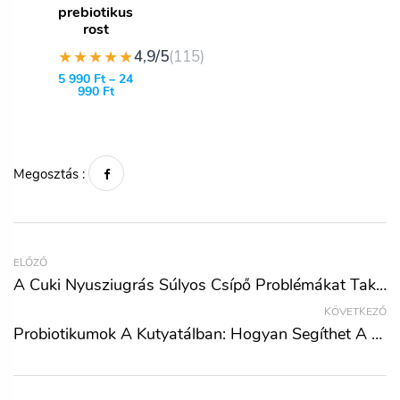
prebiotikus
rost
★★★★★
4,9/5
(115)
5 990
Ft
–
24
990
Ft
Megosztás :
ELŐZŐ
A Cuki Nyusziugrás Súlyos Csípő Problémákat Takarhat!
KÖVETKEZŐ
Probiotikumok A Kutyatálban: Hogyan Segíthet A Fermentáció Kedvenced Egészségén?