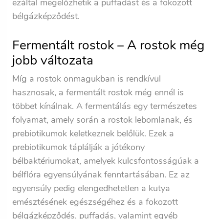
ezáltal megelőzhetik a puffadást és a fokozott
bélgázképződést.
Fermentált rostok – A rostok még
jobb változata
Míg a rostok önmagukban is rendkívül
hasznosak, a fermentált rostok még ennél is
többet kínálnak. A fermentálás egy természetes
folyamat, amely során a rostok lebomlanak, és
prebiotikumok keletkeznek belőlük. Ezek a
prebiotikumok táplálják a jótékony
bélbaktériumokat, amelyek kulcsfontosságúak a
bélflóra egyensúlyának fenntartásában. Ez az
egyensúly pedig elengedhetetlen a kutya
emésztésének egészségéhez és a fokozott
bélgázképződés, puffadás, valamint egyéb