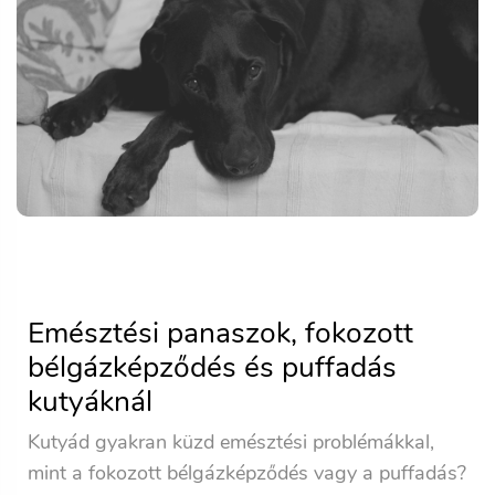
Emésztési panaszok, fokozott
bélgázképződés és puffadás
kutyáknál
Kutyád gyakran küzd emésztési problémákkal,
mint a fokozott bélgázképződés vagy a puffadás?