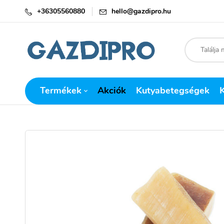
+36305560880
hello@gazdipro.hu
Termékek
Akciók
Kutyabetegségek