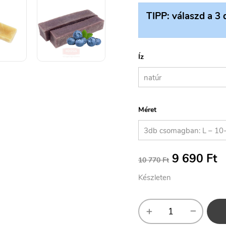
TIPP: válaszd a 3 
Íz
Méret
9 690
Ft
10 770
Ft
Készleten