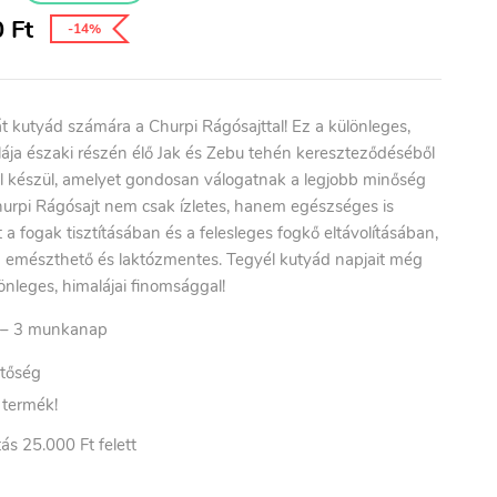
0
Ft
-14%
át kutyád számára a Churpi Rágósajttal! Ez a különleges,
lája északi részén élő Jak és Zebu tehén kereszteződéséből
ből készül, amelyet gondosan válogatnak a legjobb minőség
hurpi Rágósajt nem csak ízletes, hanem egészséges is
a fogak tisztításában és a felesleges fogkő eltávolításában,
 emészthető és laktózmentes. Tegyél kutyád napjait még
önleges, himalájai finomsággal!
– 3
munkanap
etőség
t termék!
ás 25.000 Ft felett