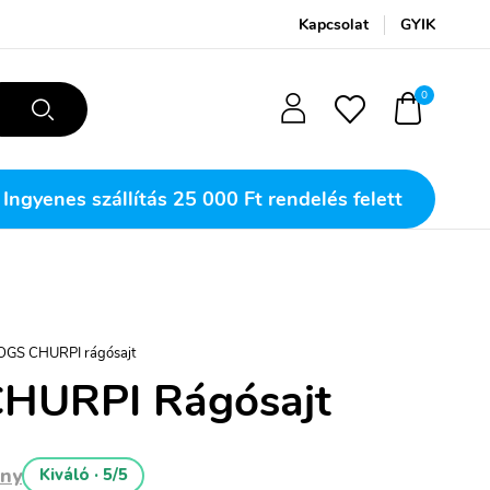
Kapcsolat
GYIK
0
Ingyenes szállítás
25 000 Ft rendelés felett
GS CHURPI rágósajt
HURPI Rágósajt
ény
Kiváló · 5/5