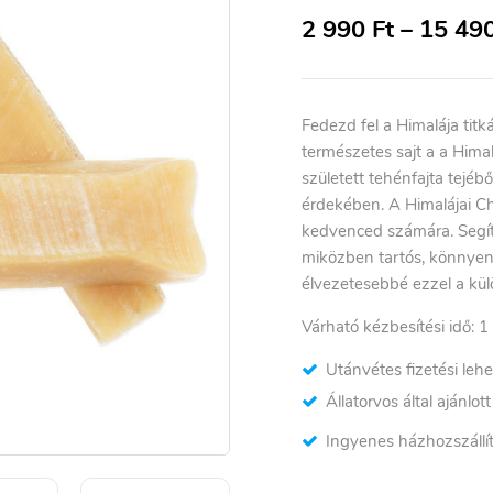
2 990
Ft
–
15 49
Fedezd fel a Himalája titk
természetes sajt a a Hima
született tehénfajta tejé
érdekében. A Himalájai C
kedvenced számára. Segít 
miközben tartós, könnyen
élvezetesebbé ezzel a kül
Várható kézbesítési idő: 1
Utánvétes fizetési leh
Állatorvos által ajánlot
Ingyenes házhozszállít