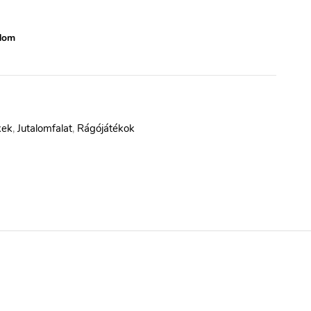
dom
kek
,
Jutalomfalat
,
Rágójátékok