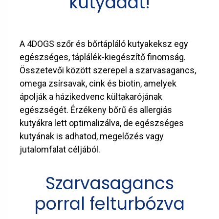
kutyádat!
A 4DOGS szőr és bőrtápláló kutyakeksz egy
egészséges, táplálék-kiegészítő finomság.
Összetevői között szerepel a szarvasagancs,
omega zsírsavak, cink és biotin, amelyek
ápolják a házikedvenc kültakarójának
egészségét. Érzékeny bőrű és allergiás
kutyákra lett optimalizálva, de egészséges
kutyának is adhatod, megelőzés vagy
jutalomfalat céljából.
Szarvasagancs
porral felturbózva