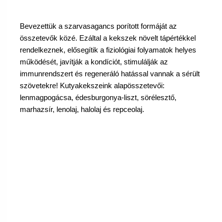
Bevezettük a szarvasagancs porított formáját az 
összetevők közé. Ezáltal a kekszek növelt tápértékkel 
rendelkeznek, elősegítik a fiziológiai folyamatok helyes 
működését, javítják a kondíciót, stimulálják az 
immunrendszert és regeneráló hatással vannak a sérült 
szövetekre! 
Kutyakekszeink alapösszetevői: 
lenmagpogácsa, édesburgonya-liszt, sörélesztő, 
marhazsír, lenolaj, halolaj és repceolaj.