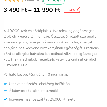
★★★★☆
3 Vélemény
Jó · 4,3/5
3 490
Ft
–
11 990
Ft
-33%
A 4DOGS szőr és bőrtápláló kutyakeksz egy egészséges,
táplálék-kiegészítő finomság. Összetevői között szerepel a
szarvasagancs, omega zsírsavak, cink és biotin, amelyek
ápolják a házikedvenc kültakarójának egészségét. Érzékeny
bőrű és allergiás kutyákra lett optimalizálva, de egészséges
kutyának is adhatod, megelőzés vagy jutalomfalat céljából.
Kiszerelés: 60g
Várható kézbesítési idő: 1
– 3
munkanap
Utánvétes fizetési lehetőség belföldön
Állatorvos által ajánlott termék!
Ingyenes házhozszállítás 25.000 Ft felett