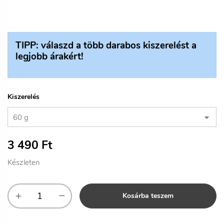
TIPP: válaszd a több darabos kiszerelést a
legjobb árakért!
Kiszerelés
3 490
Ft
Készleten
Kosárba teszem