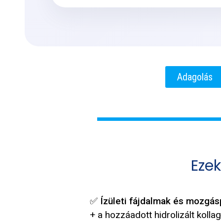
Adagolás
Eze
✅
Ízületi fájdalmak és mozgá
+ a hozzáadott hidrolizált koll