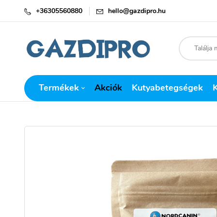
+36305560880
hello@gazdipro.hu
Termékek
Akciók
Kutyabetegségek