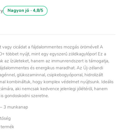
ny
Nagyon jó · 4,8/5
 vagy cicádat a fájdalommentes mozgás örömével! A
+ többet nyújt, mint egy egyszerű zöldkagylópor! Ez a
ak az ízületeket, hanem az immunrendszert is támogatja,
jdalommentes és energikus maradhat. Az Új-zélandi
llagénnel, glükozaminnal, csipkebogyóporral, hidrolizált
nal kombináltuk, hogy komplex védelmet nyújtsunk. Ideális
ámára, aki nemcsak kedvence jelenlegi jólétéről, hanem
 is gondoskodni szeretne.
– 3
munkanap
etőség
t termék