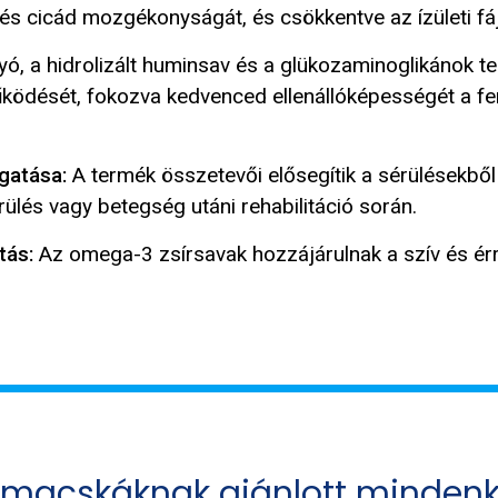
és cicád mozgékonyságát, és csökkentve az ízületi fá
ó, a hidrolizált huminsav és a glükozaminoglikánok t
ödését, fokozva kedvenced ellenállóképességét a fer
gatása:
A termék összetevői elősegítik a sérülésekből
érülés vagy betegség utáni rehabilitáció során.
tás:
Az omega-3 zsírsavak hozzájárulnak a szív és ér
s macskáknak ajánlott mindenk