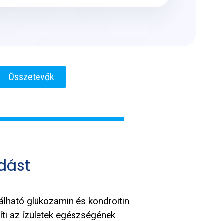
Összetevők
dást
lálható glükozamin és kondroitin
íti az ízületek egészségének