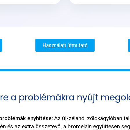
Használati útmutató
kre a problémákra nyújt megol
sproblémák enyhítése:
Az új-zélandi zöldkagylóban ta
agén és az extra összetevő, a bromelain együttesen seg