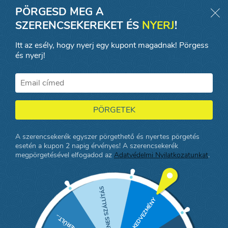
PÖRGESD MEG A
0
SZERENCSEKEREKET ÉS
NYERJ
!
Itt az esély, hogy nyerj egy kupont magadnak! Pörgess
és nyerj!
PÖRGETEK
A szerencsekerék egyszer pörgethető és nyertes pörgetés
esetén a kupon 2 napig érvényes! A szerencsekerék
megpörgetésével elfogadod az
Adatvédelmi Nyilatkozatunkat
.
INGYENES SZÁLLÍTÁS
5% KEDVEZMÉNY