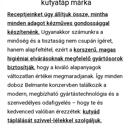
kutyatáp márka
Receptjeinket úgy állítjuk össze, mintha
minden adagot kézműves gondossággal
készítenénk.
Ugyanakkor számunkra a
minőség és a tisztaság nem csupán ígéret,
hanem alapfeltétel, ezért a
korszerű, magas
higiéniai elvárásoknak megfelelő gyártósorok
biztosítják
, hogy a kiváló alapanyagok
változatlan értékei megmaradjanak. Így minden
doboz Belmante konzervben találkozik a
modern, megbízható gyártástechnológia és a
szenvedélyes odafigyelés – hogy te és
kedvenced valóban érezzétek:
kutyád
táplálását szívvel-lélekkel szolgáljuk.