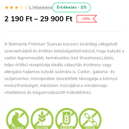
★★★☆☆
1 Vélemény
Értékelés · 3/5
2 190
Ft
–
29 900
Ft
-24%
A
Belmante Prémium Szarvas konzerv kizárólag válogatott
szarvashúsból
és értékes belsőségekből készül, hogy kutyád a
vadon legnemesebb, természetes ízeit élvezhesse.Lédús,
teljes értékű receptúrája ideális választás érzékeny vagy
allergiára hajlamos kutyák számára is. Csirke-, gabona- és
szójamentes, monoprotein összetétele támogatja a könnyű
emészthetőséget, miközben hozzájárul a mindennapi
vitalitáshoz és kiegyensúlyozott működéshez.