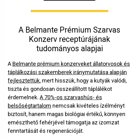
A Belmante Prémium Szarvas
Konzerv receptúrájának
tudományos alapjai
A
Belmante prémium konzerveket állatorvosok és
táplálkozási szakemberek iránymutatása alapján
fejlesztettük
, mert hisszük, hogy a kutyák valódi,
tiszta és gondosan összeállított táplálékot
érdemelnek.
A 70%-os szarvashús- és
belsőségtartalom
nemcsak kivételes ízélményt
biztosít, hanem magas biológiai értékű, könnyen
emészthető fehérjével támogatja az izomzat
fenntartását és regenerációját.