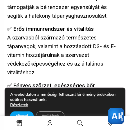
támogatják a bélrendszer egyensúlyát és
segítik a hatékony tápanyaghasznosulást.
✅
Erős immunrendszer és vitalitás
A szarvasból származó természetes
tápanyagok, valamint a hozzáadott D3- és E-
vitamin hozzájárulnak a szervezet
védekezőképességéhez és az általános
vitalitáshoz.
✅
Fényes szőrzet, egészséges bőr
A cink, mangán és a lenmagolaj támogatják a
A weboldalon a minőségi felhasználói élmény érdekében
sütiket használunk.
bőr regenerációját és a szőrzet természetes
Részletek
fényét.
AI
Elfogad
Beállítások
✅
Boldog, elégedett kutya