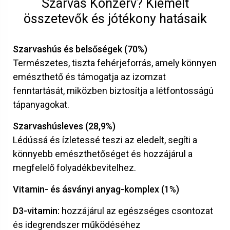
Szarvas Konzerv? Kiemelt
összetevők és jótékony hatásaik
Szarvashús és belsőségek (70%)
Természetes, tiszta fehérjeforrás, amely könnyen
emészthető és támogatja az izomzat
fenntartását, miközben biztosítja a létfontosságú
tápanyagokat.
Szarvashúsleves (28,9%)
Lédússá és ízletessé teszi az eledelt, segíti a
könnyebb emészthetőséget és hozzájárul a
megfelelő folyadékbevitelhez.
Vitamin- és ásványi anyag-komplex (1%)
D3-vitamin:
hozzájárul az egészséges csontozat
és idegrendszer működéséhez