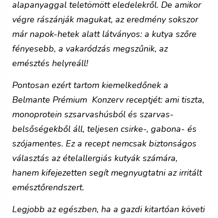
alapanyaggal teletömött eledelekről. De amikor
végre rászánják magukat, az eredmény sokszor
már napok-hetek alatt látványos:
a kutya szőre
fényesebb, a vakaródzás megszűnik, az
emésztés helyreáll
!
Pontosan ezért tartom kiemelkedőnek a
Belmante Prémium Konzerv
receptjét: ami tiszta,
monoprotein szsarvashúsból és szarvas-
belsőségekből áll, teljesen csirke-, gabona- és
szójamentes. Ez a recept nemcsak biztonságos
választás az ételallergiás kutyák számára,
hanem kifejezetten segít megnyugtatni az irritált
emésztőrendszert.
Legjobb az egészben, ha a gazdi kitartóan követi