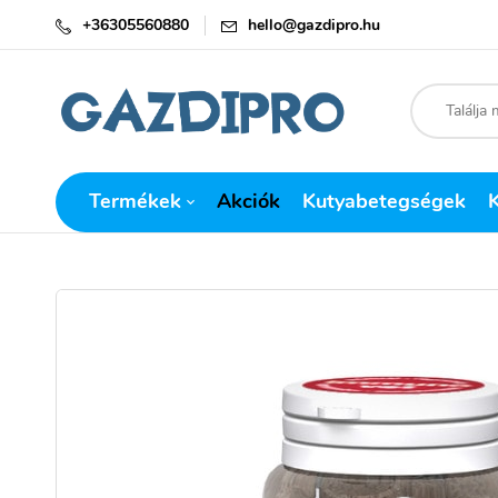
+36305560880
hello@gazdipro.hu
Termékek
Akciók
Kutyabetegségek