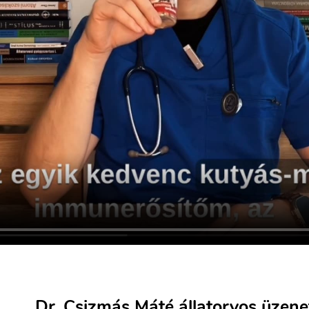
Dr. Csizmás Máté állatorvos üzene