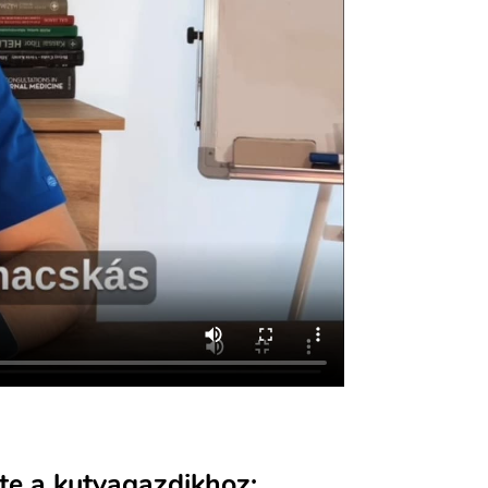
te a kutyagazdikhoz: