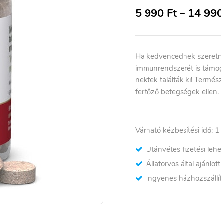
5 990
Ft
–
14 99
Ha kedvencednek szeretné
immunrendszerét is támog
nektek találták ki! Termé
fertőző betegségek ellen.
Várható kézbesítési idő: 1
Utánvétes fizetési leh
Állatorvos által ajánlot
Ingyenes házhozszállít