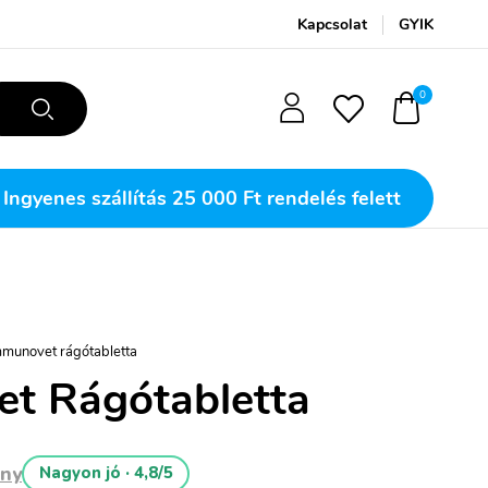
Kapcsolat
GYIK
0
Ingyenes szállítás
25 000 Ft rendelés felett
mmunovet rágótabletta
t Rágótabletta
ény
Nagyon jó · 4,8/5