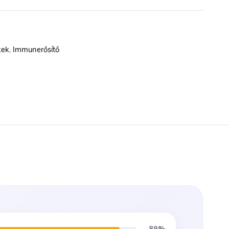
kek
,
Immunerősítő