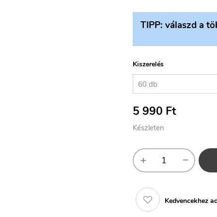
TIPP: válaszd a tö
Kiszerelés
5 990
Ft
Készleten
Kedvencekhez a