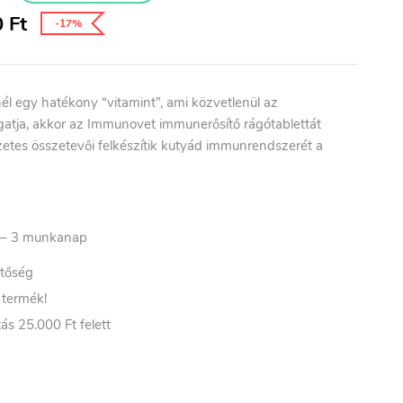
0
Ft
-17%
l egy hatékony “vitamint”, ami közvetlenül az
atja, akkor az Immunovet immunerősítő rágótablettát
szetes összetevői felkészítik kutyád immunrendszerét a
– 3
munkanap
etőség
t termék!
ás 25.000 Ft felett