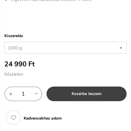
Kiszerelés
24 990
Ft
Készleten
Kosárba teszem
Kedvencekhez adom