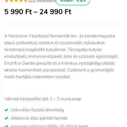
★★★★★
115 Vélemény
Kiváló · 4,9/5
5 990
Ft
–
24 990
Ft
A Nordcanin Fiberboost fermentált len- és kendermagcsíra
alapú, prebiotikus rostokat és esszenciális zsírsavakat
tartalmazó kiegészítő kutyáknak. Támogatja kutyád
emésztését, immunrendszerét, bőre és szőrzete egészségét.
Enyhíti a Giardia parazita és a krónikus vastagbélgyulladás
okozta hasmenéses panaszokat. Csökkenti a gyomorégés
miatti hasfájás kellemetlen tüneteit.
Várható kézbesítési idő: 1
– 3
munkanap
Utánvétes fizetési lehetőség
Állatorvos által ajánlott termék
Ingyenes házhozszállítás 25.000 Ft felett