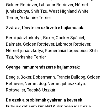
Golden Retriever,
Labrador Retriever,
Német
juhászkutya,
Shih Tzu,
West Highland White
Terrier,
Yorkshire Terrier
Száraz, fénytelen szőrzetre hajlamosak:
Berni pásztorkutya,
Boxer,
Cocker Spániel,
Dalmata,
Golden Retriever,
Labrador Retriever,
Német juhászkutya,
Pomerániai törpespicc,
Shih
Tzu,
Yorkshire Terrier
Gyenge immunrendszerre hajlamosak:
Beagle,
Boxer,
Dobermann,
Francia Bulldog,
Golden
Retriever,
Német dog,
Német juhászkutya,
Rottweiler,
Tacskó,
Uszkár
De ezek a problémák gyakran a keverék
kutyusokat sem kímélik!
Különösen igaz ez a