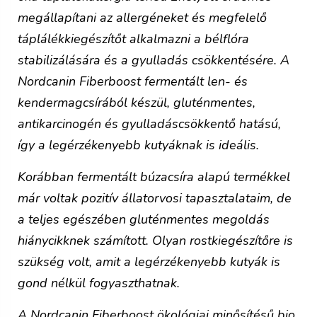
megállapítani az allergéneket és megfelelő
táplálékkiegészítőt alkalmazni a bélflóra
stabilizálására és a gyulladás csökkentésére. A
Nordcanin Fiberboost fermentált len- és
kendermagcsírából készül, gluténmentes,
antikarcinogén és gyulladáscsökkentő hatású,
így a legérzékenyebb kutyáknak is ideális.
Korábban fermentált búzacsíra alapú termékkel
már voltak pozitív állatorvosi tapasztalataim, de
a teljes egészében gluténmentes megoldás
hiánycikknek számított. Olyan rostkiegészítőre is
szükség volt, amit a legérzékenyebb kutyák is
gond nélkül fogyaszthatnak.
A Nordcanin Fiberboost ökológiai minősítésű bio