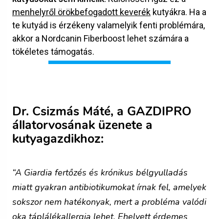
menhelyről örökbefogadott keverék
kutyákra. Ha a
te kutyád is érzékeny valamelyik fenti problémára,
akkor a Nordcanin Fiberboost lehet számára a
tökéletes támogatás.
Dr. Csizmás Máté, a GAZDIPRO
állatorvosának üzenete a
kutyagazdikhoz:
“
A Giardia fertőzés és krónikus bélgyulladás
miatt gyakran antibiotikumokat írnak fel, amelyek
sokszor nem hatékonyak, mert a probléma valódi
oka táplálékallergia lehet. Ehelyett érdemes