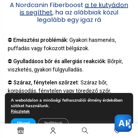
A Nordcanin Fiberboost
a te kutyádon
is segíthet
, ha az alábbiak közül
legalább egy igaz rá
⛔️ Emésztési problémák
: Gyakori hasmenés,
puffadás vagy fokozott bélgázok.
⛔️ Gyulladásos bőr és allergiás reakciók
: Bőrpír,
viszketés, gyakori fülgyulladás.
⛔️ Száraz, fénytelen szőrzet
: Száraz bőr,
korpásodás, fénytelen vagy töredező szőr.
A weboldalon a minőségi felhasználói élmény érdekében
⛔️ Általános vitalitás és jólét hiánya
:
sütiket használunk.
Részletek
Fáradékonyság, levertség, étvágytalanság.
AI
Elfogad
Beállítások
⛔️ Gyenge immunrendszer
: Gyakori
megbetegedések, lassú gyógyulás.