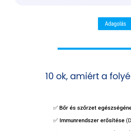
Adagolás
10 ok, amiért a fol
✅
Bőr és szőrzet egészségén
✅ Immunrendszer erősítése
(D