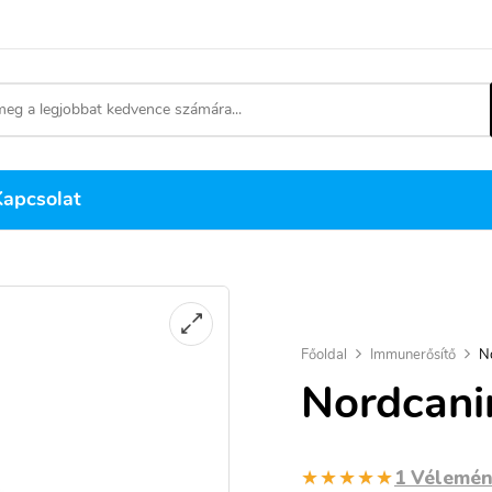
Kapcsolat
Főoldal
Immunerősítő
N
Nordcani
★★★★★
1 Vélemé