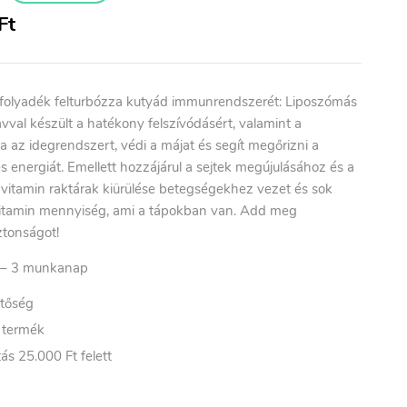
Ft
 folyadék felturbózza kutyád immunrendszerét: Liposzómás
vval készült a hatékony felszívódásért, valamint a
a az idegrendszert, védi a májat és segít megőrizni a
s energiát. Emellett hozzájárul a sejtek megújulásához és a
 vitamin raktárak kiürülése betegségekhez vezet és sok
vitamin mennyiség, ami a tápokban van. Add meg
ztonságot!
– 3
munkanap
etőség
t termék
ás 25.000 Ft felett