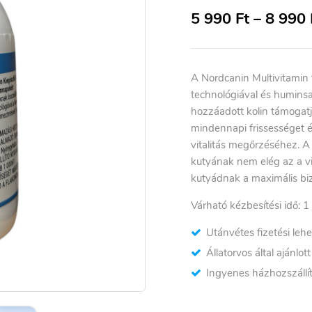
5 990
Ft
–
8 990
A Nordcanin Multivitamin
technológiával és huminsa
hozzáadott kolin támogatj
mindennapi frissességet é
vitalitás megőrzéséhez. A
kutyának nem elég az a 
kutyádnak a maximális bi
Várható kézbesítési idő: 1
Utánvétes fizetési leh
Állatorvos által ajánlot
Ingyenes házhozszállít