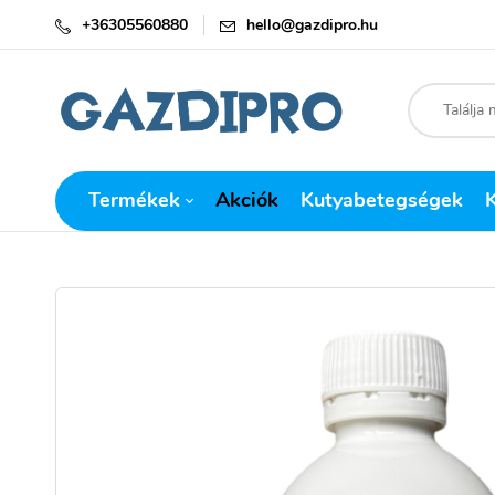
+36305560880
hello@gazdipro.hu
Termékek
Akciók
Kutyabetegségek