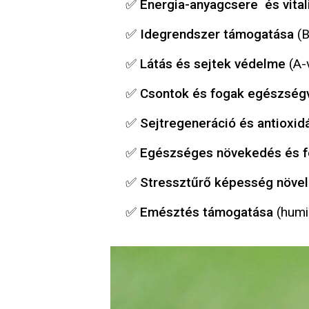
✅ Energia-anyagcsere és vitali
✅ Idegrendszer támogatása
(B
✅ Látás és sejtek védelme
(A-v
✅ Csontok és fogak egészsé
✅ Sejtregeneráció és antioxi
✅ Egészséges növekedés és f
✅ Stressztűrő képesség növe
✅ Emésztés támogatása
(humin