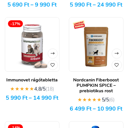
5 690
Ft
–
9 990
Ft
5 990
Ft
–
24 990
Ft
-17%
Immunovet rágótabletta
Nordcanin Fiberboost
PUMPKIN SPICE –
★★★★★
4,8/5
(18)
prebiotikus rost
5 990
Ft
–
14 990
Ft
★★★★★
5/5
(6)
6 499
Ft
–
10 990
Ft
-14%