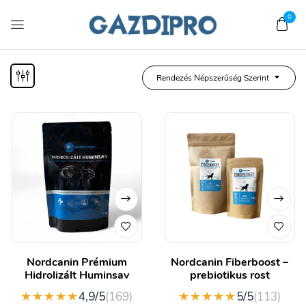
0
Rendezés Népszerűség Szerint
Nordcanin Prémium
Nordcanin Fiberboost –
Hidrolizált Huminsav
prebiotikus rost
★★★★★
★★★★★
4,9/5
(169)
5/5
(113)