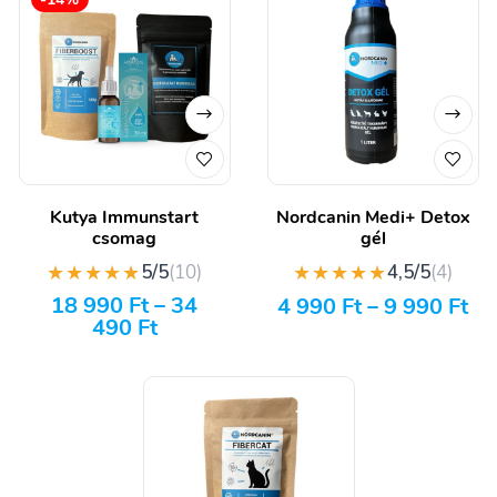
Kutya Immunstart
Nordcanin Medi+ Detox
csomag
gél
★★★★★
★★★★★
5/5
(10)
4,5/5
(4)
18 990
Ft
–
34
4 990
Ft
–
9 990
Ft
490
Ft