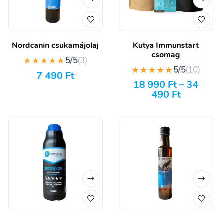
Nordcanin csukamájolaj
Kutya Immunstart
csomag
★★★★★
5/5
(3)
★★★★★
5/5
(10)
7 490
Ft
18 990
Ft
–
34
490
Ft