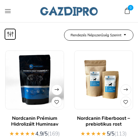
0
Rendezés Népszerűség Szerint
Nordcanin Prémium
Nordcanin Fiberboost –
Hidrolizált Huminsav
prebiotikus rost
★★★★★
★★★★★
4,9/5
(169)
5/5
(113)