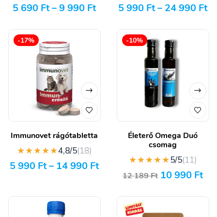
5 690
Ft
–
9 990
Ft
5 990
Ft
–
24 990
Ft
-17%
-10%
Immunovet rágótabletta
Életerő Omega Duó
csomag
★★★★★
4,8/5
(18)
★★★★★
5/5
(11)
5 990
Ft
–
14 990
Ft
10 990
Ft
12 189
Ft