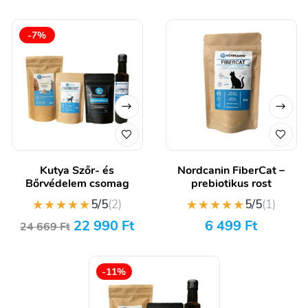
-7%
Kutya Szőr- és
Nordcanin FiberCat –
Bőrvédelem csomag
prebiotikus rost
★★★★★
★★★★★
5/5
(2)
5/5
(1)
22 990
Ft
6 499
Ft
24 669
Ft
-11%