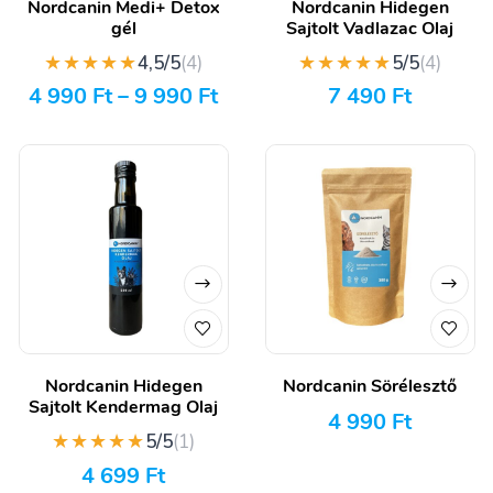
Nordcanin Medi+ Detox
Nordcanin Hidegen
gél
Sajtolt Vadlazac Olaj
★★★★★
★★★★★
4,5/5
(4)
5/5
(4)
4 990
Ft
–
9 990
Ft
7 490
Ft
Nordcanin Hidegen
Nordcanin Sörélesztő
Sajtolt Kendermag Olaj
4 990
Ft
★★★★★
5/5
(1)
4 699
Ft