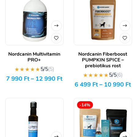
Nordcanin Multivitamin
Nordcanin Fiberboost
PRO+
PUMPKIN SPICE –
prebiotikus rost
★★★★★
5/5
(5)
★★★★★
5/5
(6)
7 990
Ft
–
12 990
Ft
6 499
Ft
–
10 990
Ft
-14%