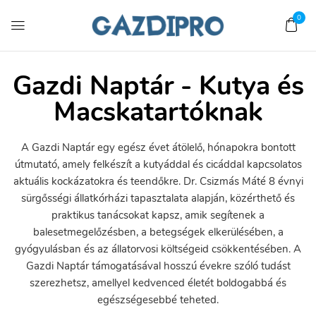
0
Gazdi Naptár - Kutya és
Macskatartóknak
A Gazdi Naptár egy egész évet átölelő, hónapokra bontott
útmutató, amely felkészít a kutyáddal és cicáddal kapcsolatos
aktuális kockázatokra és teendőkre. Dr. Csizmás Máté 8 évnyi
sürgősségi állatkórházi tapasztalata alapján, közérthető és
praktikus tanácsokat kapsz, amik segítenek a
balesetmegelőzésben, a betegségek elkerülésében, a
gyógyulásban és az állatorvosi költségeid csökkentésében. A
Gazdi Naptár támogatásával hosszú évekre szóló tudást
szerezhetsz, amellyel kedvenced életét boldogabbá és
egészségesebbé teheted.