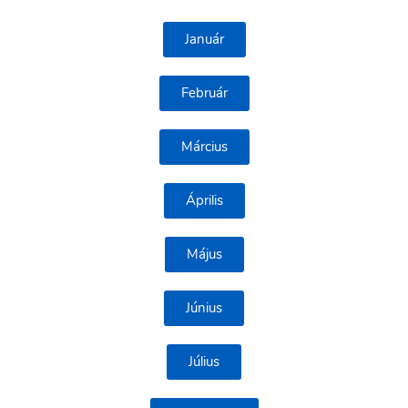
Január
Február
Március
Április
Május
Június
Július