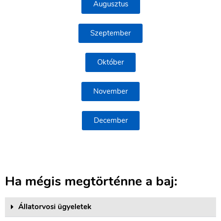
Augusztus
Szeptember
Október
November
December
Ha mégis megtörténne a baj:
Állatorvosi ügyeletek