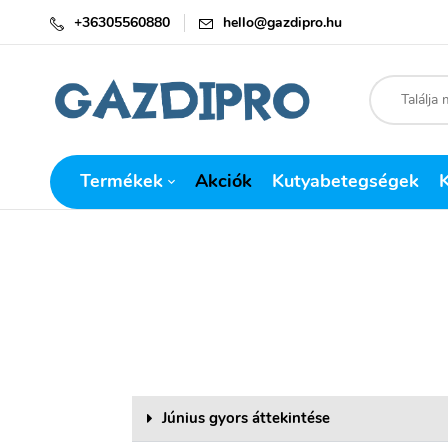
+36305560880
hello@gazdipro.hu
Termékek
Akciók
Kutyabetegségek
Június gyors áttekintése