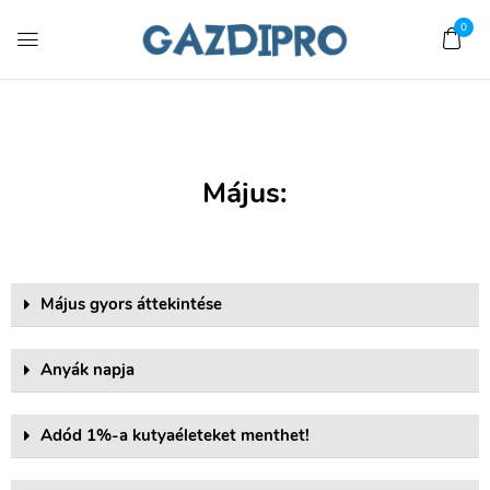
0
Május:
Május gyors áttekintése
Anyák napja
Adód 1%-a kutyaéleteket menthet!