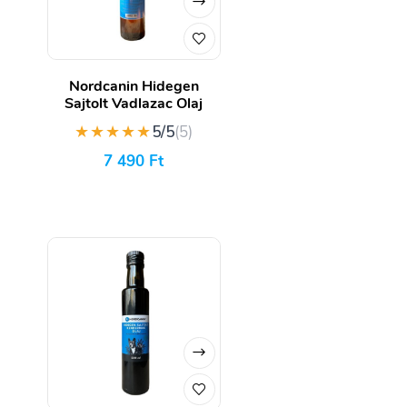
Nordcanin Hidegen
Sajtolt Vadlazac Olaj
★★★★★
5/5
(5)
7 490
Ft