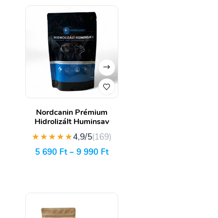
Nordcanin Prémium
Hidrolizált Huminsav
★★★★★
4,9/5
(169)
5 690
Ft
–
9 990
Ft