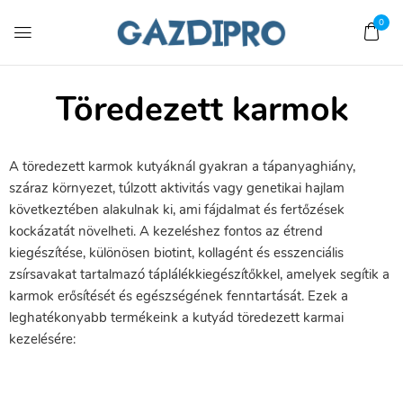
0
Töredezett karmok
A töredezett karmok kutyáknál gyakran a tápanyaghiány,
száraz környezet, túlzott aktivitás vagy genetikai hajlam
következtében alakulnak ki, ami fájdalmat és fertőzések
kockázatát növelheti. A kezeléshez fontos az étrend
kiegészítése, különösen biotint, kollagént és esszenciális
zsírsavakat tartalmazó táplálékkiegészítőkkel, amelyek segítik a
karmok erősítését és egészségének fenntartását. Ezek a
leghatékonyabb termékeink a kutyád töredezett karmai
kezelésére: