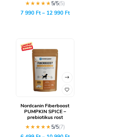
★★★★★
5/5
(5)
7 990
Ft
–
12 990
Ft
Nordcanin Fiberboost
PUMPKIN SPICE –
prebiotikus rost
★★★★★
5/5
(7)
6 499
Ft
–
10 990
Ft