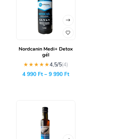
Nordcanin Medi+ Detox
gél
★★★★★
4,5/5
(4)
4 990
Ft
–
9 990
Ft