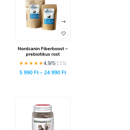
Nordcanin Fiberboost –
prebiotikus rost
★★★★★
4,9/5
(115)
5 990
Ft
–
24 990
Ft