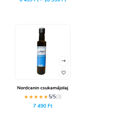
Nordcanin csukamájolaj
★★★★★
5/5
(3)
7 490
Ft