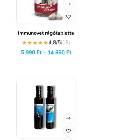
Immunovet rágótabletta
★★★★★
4,8/5
(18)
5 990
Ft
–
14 990
Ft