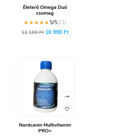
Életerő Omega Duó
csomag
★★★★★
5/5
(11)
10 990
Ft
12 189
Ft
Nordcanin Multivitamin
PRO+