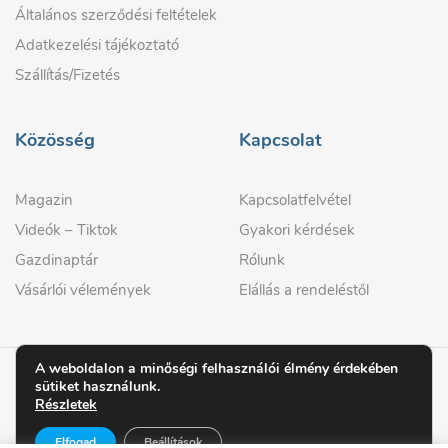
Általános szerződési feltételek
Adatkezelési tájékoztató
Szállítás/Fizetés
Közösség
Kapcsolat
Magazin
Kapcsolatfelvétel
Videók – Tiktok
Gyakori kérdések
Gazdinaptár
Rólunk
Vásárlói vélemények
Elállás a rendeléstől
A weboldalon a minőségi felhasználói élmény érdekében
sütiket használunk.
© 2026 GAZDIPRO
Részletek
Elfogad
Beállítások