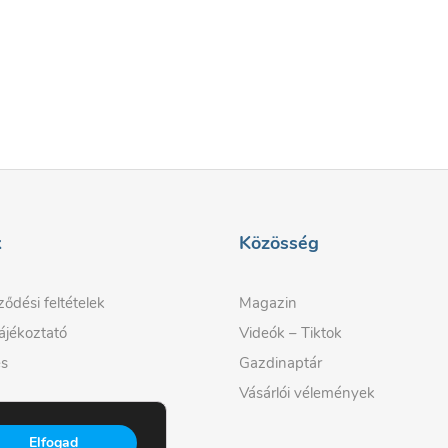
k
Közösség
ződési feltételek
Magazin
ájékoztató
Videók – Tiktok
és
Gazdinaptár
Vásárlói vélemények
Elfogad