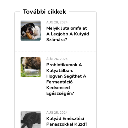
További cikkek
AUG 28, 2024
Melyik Jutalomfalat
A Legjobb A Kutyád
Számára?
AUG 26, 2024
Probiotikumok A
Kutyatálban:
Hogyan Segíthet A
Fermentáció
Kedvenced
Egészségén?
AUG 25, 2024
Kutyád Emésztési
Panaszokkal Küzd?