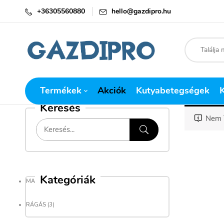
+36305560880
hello@gazdipro.hu
Termékek
Akciók
Kutyabetegségek
Keresés
Nem T
Kategóriák
MAGAZIN
(9)
RÁGÁS
(3)