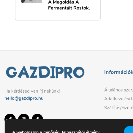
A Megoldás A
Fermentált Rostok.
Információ
Általános szer
Ha kérdésed van írj nekünk!
hello@gazdipro.hu
Adatkezelési t
Szállítás/Fizet
A weboldalon a minőségi felhasználói élmény