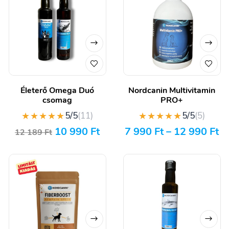
Életerő Omega Duó
Nordcanin Multivitamin
csomag
PRO+
★★★★★
★★★★★
5/5
(11)
5/5
(5)
10 990
Ft
7 990
Ft
–
12 990
Ft
12 189
Ft