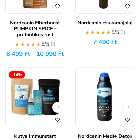
Nordcanin Fiberboost
Nordcanin csukamájolaj
PUMPKIN SPICE –
★★★★★
5/5
(3)
prebiotikus rost
7 490
Ft
★★★★★
5/5
(6)
6 499
Ft
–
10 990
Ft
-14%
Kutya Immunstart
Nordcanin Medi+ Detox