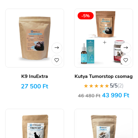
-5%
K9 InuExtra
Kutya Tumorstop csomag
27 500
Ft
★★★★★
5/5
(2)
43 990
Ft
46 480
Ft