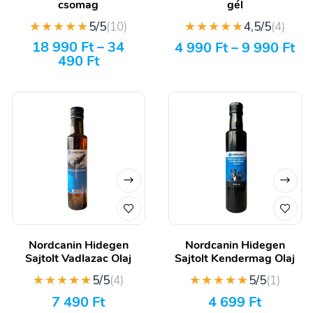
csomag
gél
★★★★★
★★★★★
5/5
(10)
4,5/5
(4)
18 990
Ft
–
34
4 990
Ft
–
9 990
Ft
490
Ft
Nordcanin Hidegen
Nordcanin Hidegen
Sajtolt Vadlazac Olaj
Sajtolt Kendermag Olaj
★★★★★
★★★★★
5/5
(4)
5/5
(1)
7 490
Ft
4 699
Ft