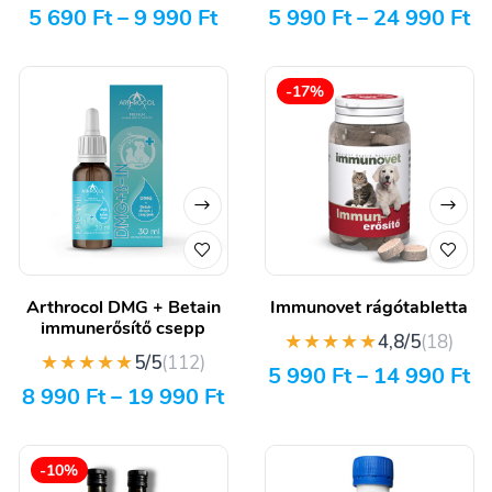
5 690
Ft
–
9 990
Ft
5 990
Ft
–
24 990
Ft
-17%
Arthrocol DMG + Betain
Immunovet rágótabletta
immunerősítő csepp
★★★★★
4,8/5
(18)
★★★★★
5/5
(112)
5 990
Ft
–
14 990
Ft
8 990
Ft
–
19 990
Ft
-10%