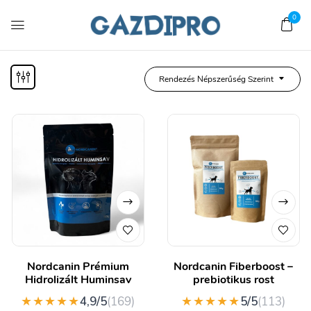
0
Rendezés Népszerűség Szerint
Nordcanin Prémium
Nordcanin Fiberboost –
Hidrolizált Huminsav
prebiotikus rost
★★★★★
★★★★★
4,9/5
(169)
5/5
(113)