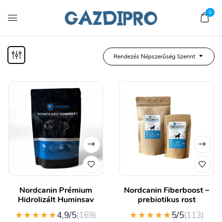
0
Rendezés Népszerűség Szerint
Nordcanin Prémium
Nordcanin Fiberboost –
Hidrolizált Huminsav
prebiotikus rost
★★★★★
★★★★★
4,9/5
(169)
5/5
(113)