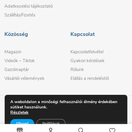
Adatkezelési tájékoztató
Szállítás/Fizetés
Közösség
Kapcsolat
Magazin
Kapcsolatfelvétel
Videók – Tiktok
Gyakori kérdések
Gazdinaptár
Rólunk
Vásárlói vélemények
Elállás a rendeléstől
A weboldalon a minőségi felhasználói élmény érdekében
sütiket használunk.
© 2026 GAZDIPRO
Részletek
Elfogad
Beállítások