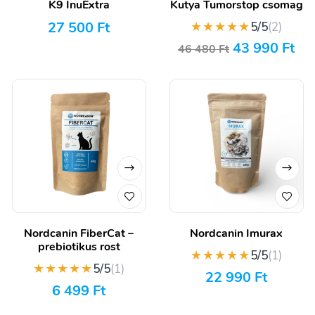
K9 InuExtra
Kutya Tumorstop csomag
27 500
Ft
★★★★★
5/5
(2)
43 990
Ft
46 480
Ft
Nordcanin FiberCat –
Nordcanin Imurax
prebiotikus rost
★★★★★
5/5
(1)
★★★★★
5/5
(1)
22 990
Ft
6 499
Ft