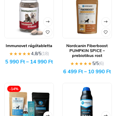
Immunovet rágótabletta
Nordcanin Fiberboost
PUMPKIN SPICE –
★★★★★
4,8/5
(18)
prebiotikus rost
5 990
Ft
–
14 990
Ft
★★★★★
5/5
(6)
6 499
Ft
–
10 990
Ft
-14%