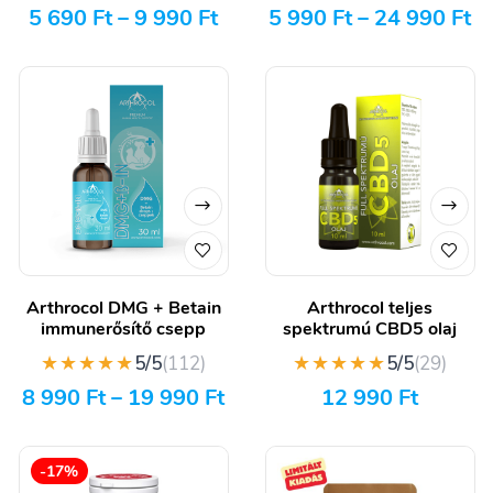
5 690
Ft
–
9 990
Ft
5 990
Ft
–
24 990
Ft
Arthrocol DMG + Betain
Arthrocol teljes
immunerősítő csepp
spektrumú CBD5 olaj
★★★★★
★★★★★
5/5
(112)
5/5
(29)
8 990
Ft
–
19 990
Ft
12 990
Ft
-17%