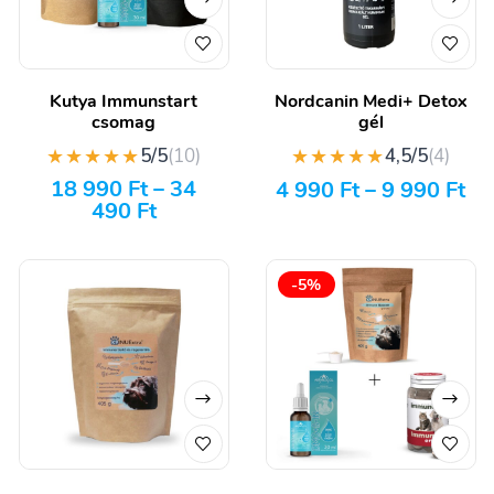
Kutya Immunstart
Nordcanin Medi+ Detox
csomag
gél
★★★★★
★★★★★
5/5
(10)
4,5/5
(4)
18 990
Ft
–
34
4 990
Ft
–
9 990
Ft
490
Ft
-5%