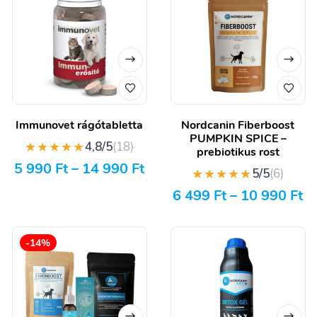
Immunovet rágótabletta
Nordcanin Fiberboost
PUMPKIN SPICE –
★★★★★
4,8/5
(18)
prebiotikus rost
5 990
Ft
–
14 990
Ft
★★★★★
5/5
(6)
6 499
Ft
–
10 990
Ft
-14%