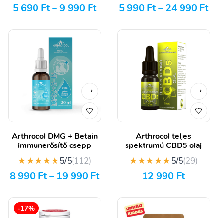
5 690
Ft
–
9 990
Ft
5 990
Ft
–
24 990
Ft
Arthrocol DMG + Betain
Arthrocol teljes
immunerősítő csepp
spektrumú CBD5 olaj
★★★★★
★★★★★
5/5
(112)
5/5
(29)
8 990
Ft
–
19 990
Ft
12 990
Ft
-17%