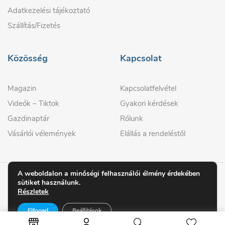
Adatkezelési tájékoztató
Szállítás/Fizetés
Közösség
Kapcsolat
Magazin
Kapcsolatfelvétel
Videók – Tiktok
Gyakori kérdések
Gazdinaptár
Rólunk
Vásárlói vélemények
Elállás a rendeléstől
A weboldalon a minőségi felhasználói élmény érdekében
sütiket használunk.
© 2026 GAZDIPRO
Részletek
Elfogad
Beállítások