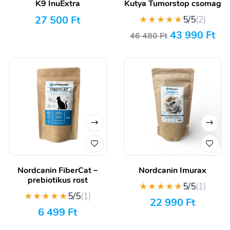
K9 InuExtra
Kutya Tumorstop csomag
27 500
Ft
★★★★★
5/5
(2)
43 990
Ft
46 480
Ft
Nordcanin FiberCat –
Nordcanin Imurax
prebiotikus rost
★★★★★
5/5
(1)
★★★★★
5/5
(1)
22 990
Ft
6 499
Ft