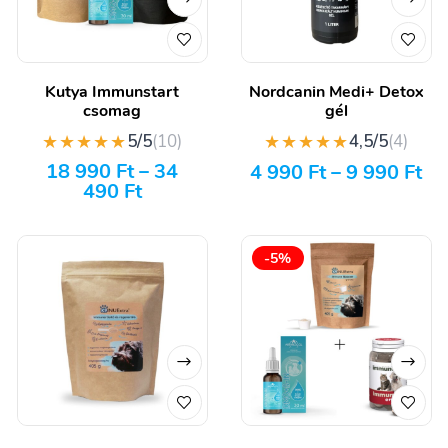
Kutya Immunstart
Nordcanin Medi+ Detox
csomag
gél
★★★★★
★★★★★
5/5
(10)
4,5/5
(4)
18 990
Ft
–
34
4 990
Ft
–
9 990
Ft
490
Ft
-5%