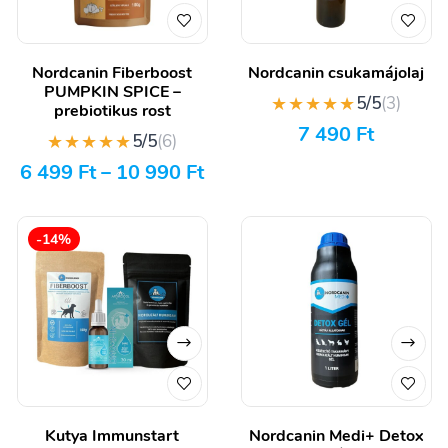
Nordcanin Fiberboost
Nordcanin csukamájolaj
PUMPKIN SPICE –
★★★★★
5/5
(3)
prebiotikus rost
7 490
Ft
★★★★★
5/5
(6)
6 499
Ft
–
10 990
Ft
-14%
Kutya Immunstart
Nordcanin Medi+ Detox