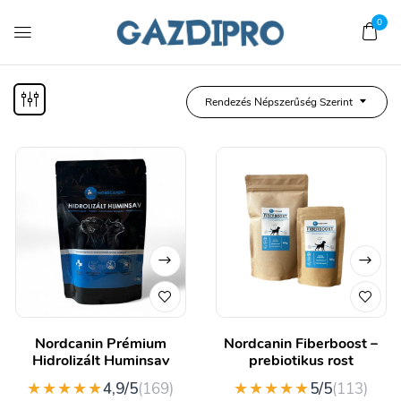
0
Rendezés Népszerűség Szerint
Nordcanin Prémium
Nordcanin Fiberboost –
Hidrolizált Huminsav
prebiotikus rost
★★★★★
★★★★★
4,9/5
(169)
5/5
(113)