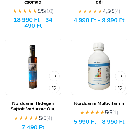
csomag
gél
★★★★★
★★★★★
5/5
(10)
4,5/5
(4)
18 990
Ft
–
34
4 990
Ft
–
9 990
Ft
490
Ft
Nordcanin Hidegen
Nordcanin Multivitamin
Sajtolt Vadlazac Olaj
★★★★★
5/5
(1)
★★★★★
5/5
(4)
5 990
Ft
–
8 990
Ft
7 490
Ft