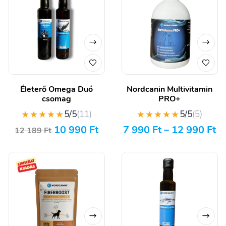
Életerő Omega Duó
Nordcanin Multivitamin
csomag
PRO+
★★★★★
★★★★★
5/5
(11)
5/5
(5)
10 990
Ft
7 990
Ft
–
12 990
Ft
12 189
Ft