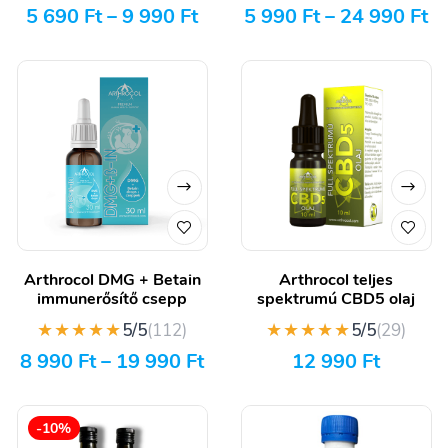
5 690
Ft
–
9 990
Ft
5 990
Ft
–
24 990
Ft
Arthrocol DMG + Betain
Arthrocol teljes
immunerősítő csepp
spektrumú CBD5 olaj
★★★★★
★★★★★
5/5
(112)
5/5
(29)
8 990
Ft
–
19 990
Ft
12 990
Ft
-10%