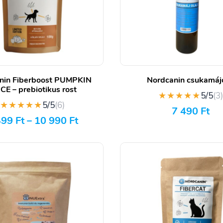
nin Fiberboost PUMPKIN
Nordcanin csukamájo
CE – prebiotikus rost
★★★★★
5/5
(3
★★★★★
5/5
(6)
7 490
Ft
499
Ft
–
10 990
Ft