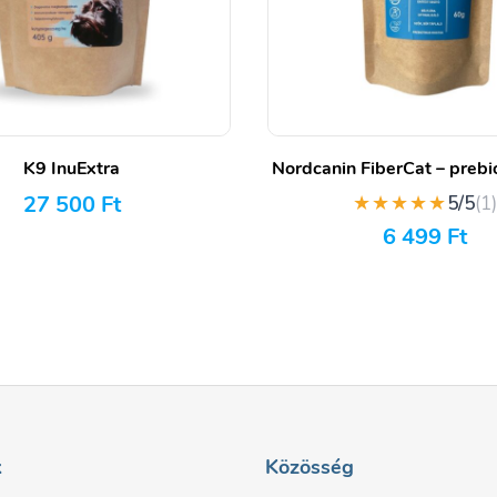
K9 InuExtra
Nordcanin FiberCat – prebio
27 500
Ft
★★★★★
5/5
(1
6 499
Ft
k
Közösség