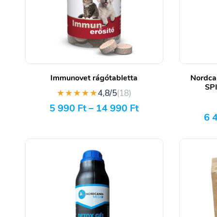
Immunovet rágótabletta
Nordca
SPI
★★★★★
4,8/5
(18)
5 990
Ft
–
14 990
Ft
6 