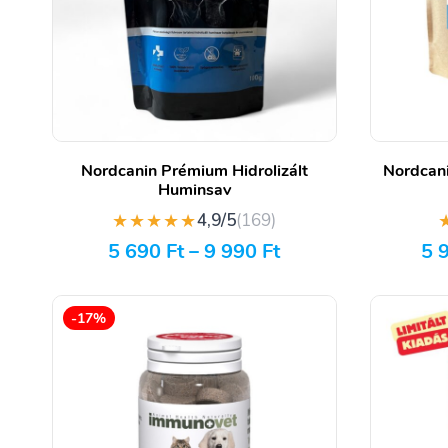
Nordcanin Prémium Hidrolizált
Nordcani
Huminsav
★★★★★
4,9/5
(169)
5 690
Ft
–
9 990
Ft
5 
-17%