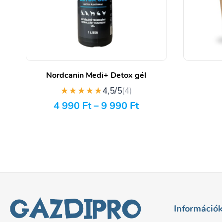
Nordcanin Medi+ Detox gél
★★★★★
4,5/5
(4)
4 990
Ft
–
9 990
Ft
Információ