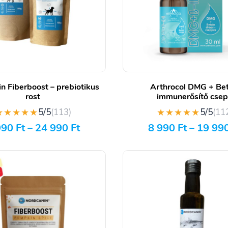
n Fiberboost – prebiotikus
Arthrocol DMG + Bet
rost
immunerősítő cse
★★★★★
★★★★★
5/5
(113)
5/5
(11
990
Ft
–
24 990
Ft
8 990
Ft
–
19 99