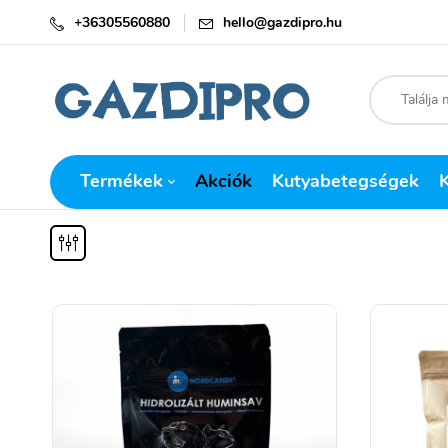
+36305560880
hello@gazdipro.hu
Termékek
Akciók
Kutyabetegségek