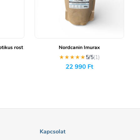
tikus rost
Nordcanin Imurax
★★★★★
)
5/5
(1)
22 990
Ft
Kapcsolat