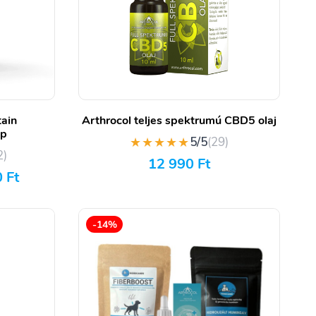
ain
Arthrocol teljes spektrumú CBD5 olaj
pp
★★★★★
5/5
(29)
2)
12 990
Ft
0
Ft
-14%