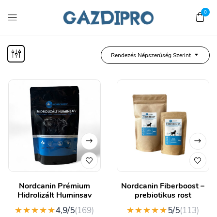
0
Rendezés Népszerűség Szerint
Nordcanin Prémium
Nordcanin Fiberboost –
Hidrolizált Huminsav
prebiotikus rost
★★★★★
★★★★★
4,9/5
(169)
5/5
(113)