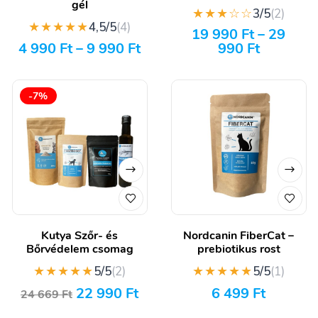
gél
★★★☆☆
3/5
(2)
★★★★★
4,5/5
(4)
19 990
Ft
–
29
4 990
Ft
–
9 990
Ft
990
Ft
-7%
Kutya Szőr- és
Nordcanin FiberCat –
Bőrvédelem csomag
prebiotikus rost
★★★★★
★★★★★
5/5
(2)
5/5
(1)
22 990
Ft
6 499
Ft
24 669
Ft