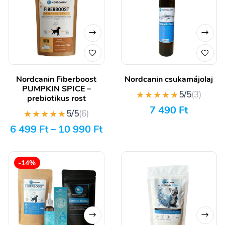
Nordcanin Fiberboost
Nordcanin csukamájolaj
PUMPKIN SPICE –
★★★★★
5/5
(3)
prebiotikus rost
7 490
Ft
★★★★★
5/5
(6)
6 499
Ft
–
10 990
Ft
-14%