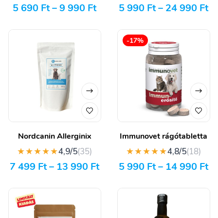
5 690
Ft
–
9 990
Ft
5 990
Ft
–
24 990
Ft
-17%
Nordcanin Allerginix
Immunovet rágótabletta
★★★★★
★★★★★
4,9/5
(35)
4,8/5
(18)
7 499
Ft
–
13 990
Ft
5 990
Ft
–
14 990
Ft