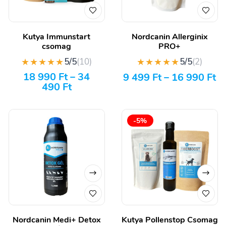
Kutya Immunstart
Nordcanin Allerginix
csomag
PRO+
★★★★★
★★★★★
5/5
(10)
5/5
(2)
18 990
Ft
–
34
9 499
Ft
–
16 990
Ft
490
Ft
-5%
Nordcanin Medi+ Detox
Kutya Pollenstop Csomag