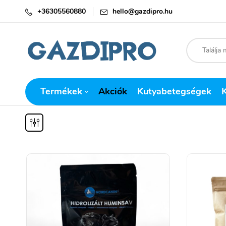
+36305560880
hello@gazdipro.hu
Termékek
Akciók
Kutyabetegségek