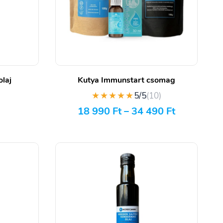
laj
Kutya Immunstart csomag
★★★★★
)
5/5
(10)
18 990
Ft
–
34 490
Ft