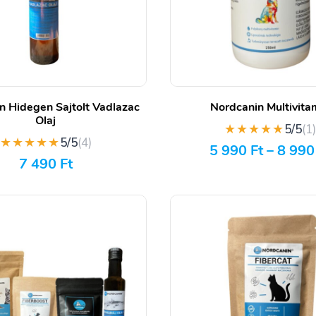
n Hidegen Sajtolt Vadlazac
Nordcanin Multivita
Olaj
★★★★★
5/5
(1
★★★★★
5/5
(4)
5 990
Ft
–
8 99
7 490
Ft