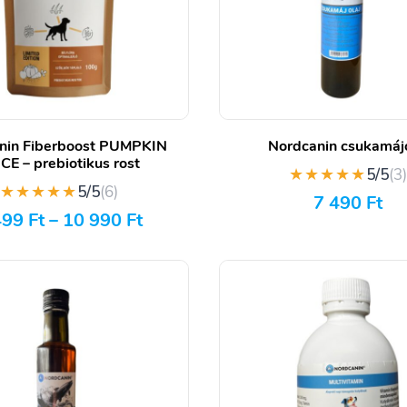
nin Fiberboost PUMPKIN
Nordcanin csukamájo
CE – prebiotikus rost
★★★★★
5/5
(3
★★★★★
5/5
(6)
7 490
Ft
499
Ft
–
10 990
Ft