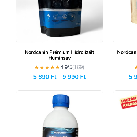
Nordcanin Prémium Hidrolizált
Nordcani
Huminsav
★★★★★
4,9/5
(169)
5 690
Ft
–
9 990
Ft
5 