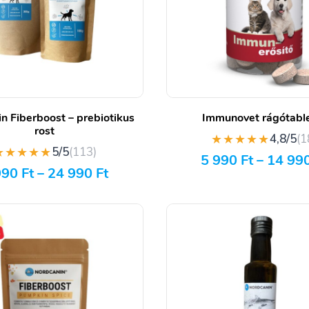
n Fiberboost – prebiotikus
Immunovet rágótabl
rost
★★★★★
4,8/5
(1
★★★★★
5/5
(113)
5 990
Ft
–
14 99
990
Ft
–
24 990
Ft