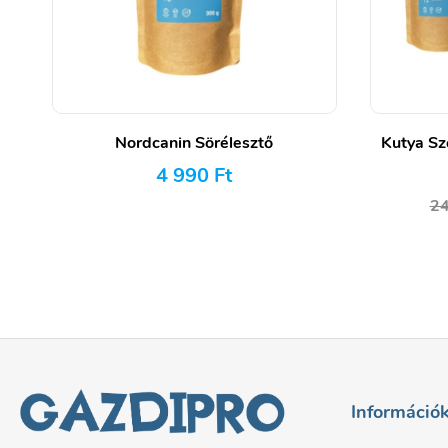
Nordcanin Sörélesztő
Kutya Sz
4 990
Ft
2
Információ