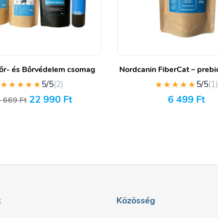
őr- és Bőrvédelem csomag
Nordcanin FiberCat – prebio
★★★★★
★★★★★
5/5
(2)
5/5
(1
22 990
Ft
6 499
Ft
4 669
Ft
k
Közösség