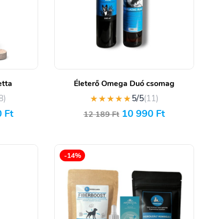
etta
Életerő Omega Duó csomag
★★★★★
8)
5/5
(11)
0
Ft
10 990
Ft
12 189
Ft
-14%