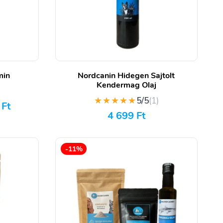
min
Nordcanin Hidegen Sajtolt
Kendermag Olaj
)
★★★★★
5/5
(1)
0
Ft
4 699
Ft
-11%