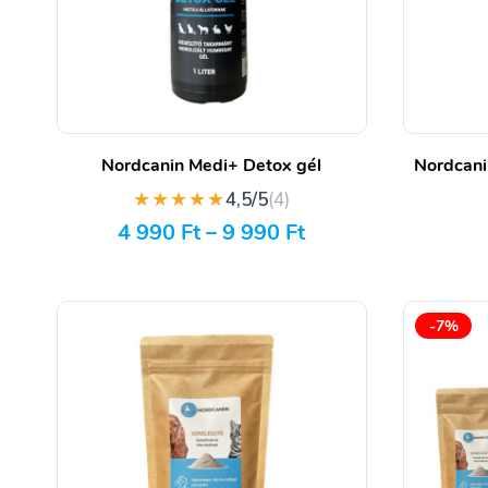
Nordcanin Medi+ Detox gél
Nordcani
★★★★★
4,5/5
(4)
4 990
Ft
–
9 990
Ft
-7%