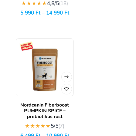
★★★★★
4,8/5
(18)
5 990
Ft
–
14 990
Ft
Nordcanin Fiberboost
PUMPKIN SPICE –
prebiotikus rost
★★★★★
5/5
(7)
6 499
Ft
–
10 990
Ft