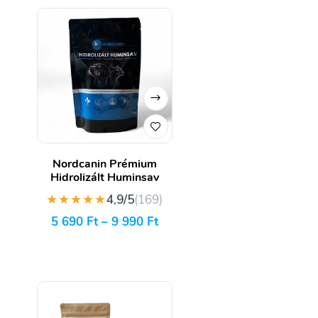
Nordcanin Prémium
Hidrolizált Huminsav
★★★★★
4,9/5
(169)
5 690
Ft
–
9 990
Ft