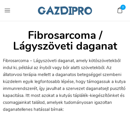
0
Fibrosarcoma /
Lágyszöveti daganat
Fibrosarcoma – Lágyszöveti daganat, amely kötőszövetekből
indul ki, például az ínyből vagy bőr alatti szövetekből. Az
állatorvosi terápia mellett a daganatos betegséggel szembeni
küzdelem egyik legfontosabb lépése, hogy támogassuk a kutya
immunrendszerét, így javulhat a szervezet daganatsejt pusztító
kapacitása. Itt most azokat a kutyás táplálék-kiegészítőinket és
csomagjainkat találod, amelyek tudományosan igazoltan
daganatellenes hatással bírnak: