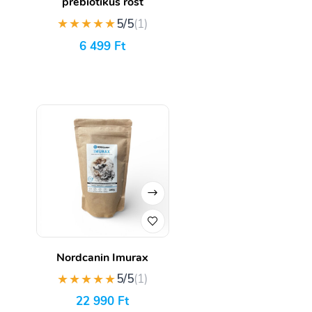
prebiotikus rost
★★★★★
5/5
(1)
6 499
Ft
Nordcanin Imurax
★★★★★
5/5
(1)
22 990
Ft