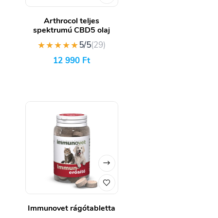
Arthrocol teljes
spektrumú CBD5 olaj
★★★★★
5/5
(29)
12 990
Ft
Immunovet rágótabletta