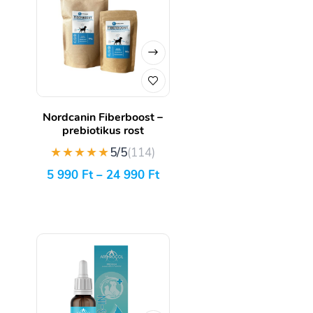
Nordcanin Fiberboost –
prebiotikus rost
★★★★★
5/5
(114)
5 990
Ft
–
24 990
Ft