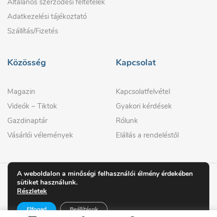
Általános szerződési feltételek
Adatkezelési tájékoztató
Szállítás/Fizetés
Közösség
Kapcsolat
Magazin
Kapcsolatfelvétel
Videók – Tiktok
Gyakori kérdések
Gazdinaptár
Rólunk
Vásárlói vélemények
Elállás a rendeléstől
A weboldalon a minőségi felhasználói élmény érdekében
sütiket használunk.
© 2026 GAZDIPRO
Részletek
Elfogad
Beállítások