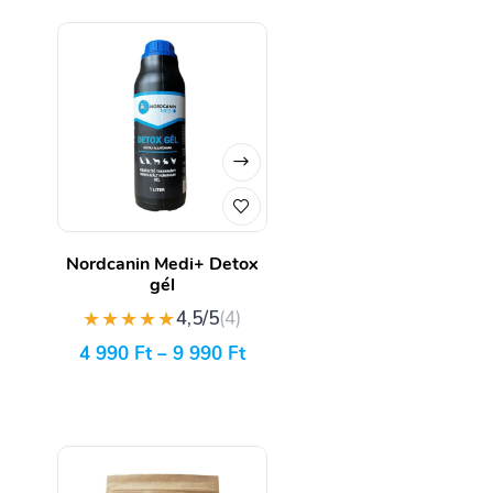
Nordcanin Medi+ Detox
gél
★★★★★
4,5/5
(4)
4 990
Ft
–
9 990
Ft