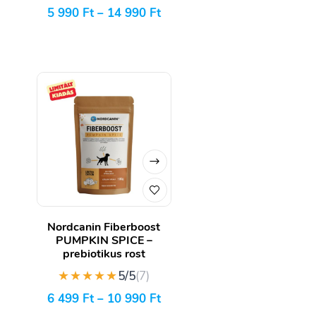
5 990
Ft
–
14 990
Ft
Nordcanin Fiberboost
PUMPKIN SPICE –
prebiotikus rost
★★★★★
5/5
(7)
6 499
Ft
–
10 990
Ft