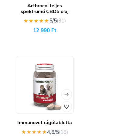
Arthrocol teljes
spektrumú CBD5 olaj
★★★★★
5/5
(31)
12 990
Ft
Immunovet rágótabletta
★★★★★
4,8/5
(18)