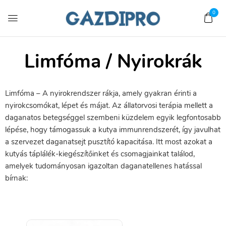
0
Limfóma / Nyirokrák
Limfóma – A nyirokrendszer rákja, amely gyakran érinti a
nyirokcsomókat, lépet és májat. Az állatorvosi terápia mellett a
daganatos betegséggel szembeni küzdelem egyik legfontosabb
lépése, hogy támogassuk a kutya immunrendszerét, így javulhat
a szervezet daganatsejt pusztító kapacitása. Itt most azokat a
kutyás táplálék-kiegészítőinket és csomagjainkat találod,
amelyek tudományosan igazoltan daganatellenes hatással
bírnak: