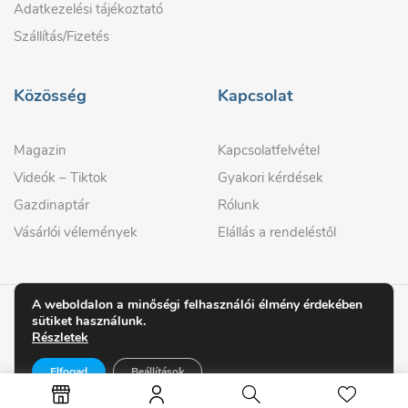
Adatkezelési tájékoztató
Szállítás/Fizetés
Közösség
Kapcsolat
Magazin
Kapcsolatfelvétel
Videók – Tiktok
Gyakori kérdések
Gazdinaptár
Rólunk
Vásárlói vélemények
Elállás a rendeléstől
A weboldalon a minőségi felhasználói élmény érdekében
sütiket használunk.
© 2026 GAZDIPRO
Részletek
Elfogad
Beállítások