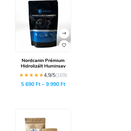
Nordcanin Prémium
Hidrolizált Huminsav
★★★★★
4,9/5
(169)
5 690
Ft
–
9 990
Ft