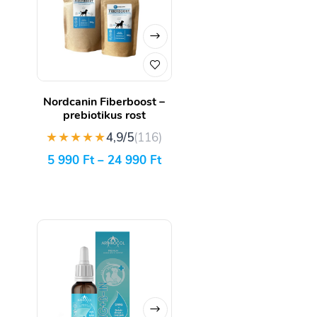
Nordcanin Fiberboost –
prebiotikus rost
★★★★★
4,9/5
(116)
5 990
Ft
–
24 990
Ft