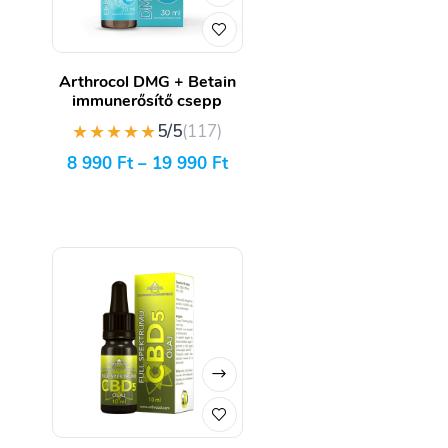
Arthrocol DMG + Betain
immunerősítő csepp
★★★★★
5/5
(117)
8 990
Ft
–
19 990
Ft