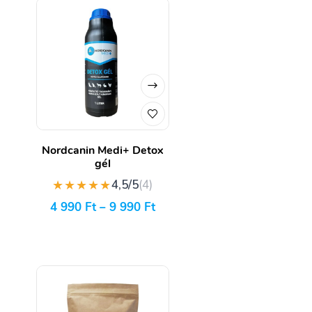
Nordcanin Medi+ Detox
gél
★★★★★
4,5/5
(4)
4 990
Ft
–
9 990
Ft